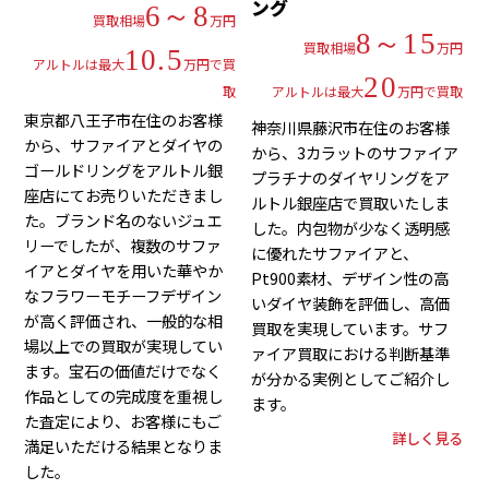
ング
6～8
買取相場
万円
8～15
買取相場
万円
10.5
アルトルは最大
万円で買
20
取
アルトルは最大
万円で買取
東京都八王子市在住のお客様
神奈川県藤沢市在住のお客様
から、サファイアとダイヤの
から、3カラットのサファイア
ゴールドリングをアルトル銀
プラチナのダイヤリングをア
座店にてお売りいただきまし
ルトル銀座店で買取いたしま
た。ブランド名のないジュエ
した。内包物が少なく透明感
リーでしたが、複数のサファ
に優れたサファイアと、
イアとダイヤを用いた華やか
Pt900素材、デザイン性の高
なフラワーモチーフデザイン
いダイヤ装飾を評価し、高価
が高く評価され、一般的な相
買取を実現しています。サフ
場以上での買取が実現してい
ァイア買取における判断基準
ます。宝石の価値だけでなく
が分かる実例としてご紹介し
作品としての完成度を重視し
ます。
た査定により、お客様にもご
詳しく見る
満足いただける結果となりま
した。