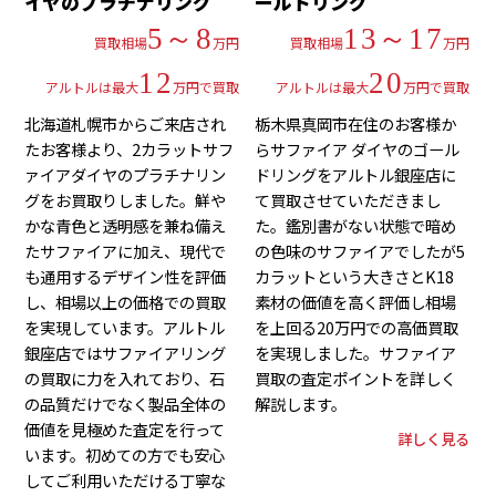
イヤのプラチナリング
ールドリング
5～8
13～17
買取相場
万円
買取相場
万円
12
20
アルトルは最大
万円で買取
アルトルは最大
万円で買取
北海道札幌市からご来店され
栃木県真岡市在住のお客様か
たお客様より、2カラットサフ
らサファイア ダイヤのゴール
ァイアダイヤのプラチナリン
ドリングをアルトル銀座店に
グをお買取りしました。鮮や
て買取させていただきまし
かな青色と透明感を兼ね備え
た。鑑別書がない状態で暗め
たサファイアに加え、現代で
の色味のサファイアでしたが5
も通用するデザイン性を評価
カラットという大きさとK18
し、相場以上の価格での買取
素材の価値を高く評価し相場
を実現しています。アルトル
を上回る20万円での高価買取
銀座店ではサファイアリング
を実現しました。サファイア
の買取に力を入れており、石
買取の査定ポイントを詳しく
の品質だけでなく製品全体の
解説します。
価値を見極めた査定を行って
詳しく見る
います。初めての方でも安心
してご利用いただける丁寧な