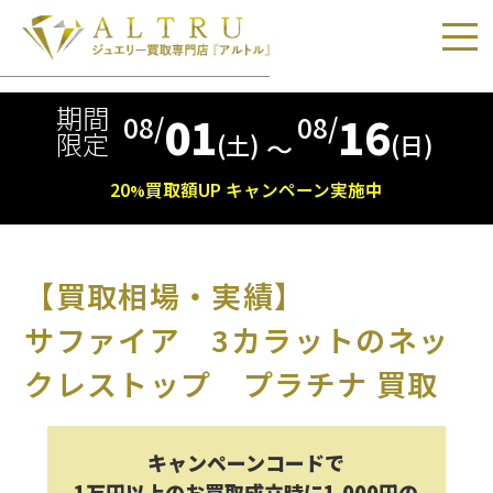
期間
01
16
08/
08/
限定
(土)
(日)
〜
20
買取額
UP
キャンペーン実施中
%
【買取相場・実績】
サファイア 3カラットのネッ
クレストップ プラチナ 買取
キャンペーンコードで
1万円以上のお買取成立時に1,000円の