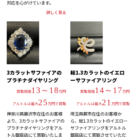
対応を心がけています。
詳しく見る
3カラットサファイアの
総1.3カラットのイエロ
プラチナダイヤリング
ーサファイアリング
13～18
14～17
買取相場
万円
買取相場
万円
25
21
アルトルは最大
万円で買取
アルトルは最大
万円で買取
神奈川県藤沢市在住のお客様
埼玉県蕨市在住のお客様か
より、3カラットサファイアの
ら、総1.3カラットのイエロー
プラチナダイヤリングをアル
サファイアリングをアルトル
トル銀座店にて買取いたしま
銀座店にて買取させていただ