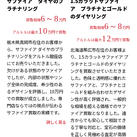
サファイア ダイヤのプ
1.5カラットサファイ
ラチナリング
ア プラチナとゴールド
のダイヤリング
6～8
買取相場
万円
6～8
買取相場
万円
10
アルトルは最大
万円で買取
12
アルトルは最大
万円で買取
栃木県真岡市在住のお客様か
ら、サファイア ダイヤのプラ
北海道帯広市在住のお客様よ
チナリングをアルトル銀座店
り、1.5カラットサファイア プ
にてお売りいただきました。
ラチナとゴールドのダイヤリ
欠けがある状態のサファイア
ングを買取させていただきま
でしたが、内部の状態やリン
した。色味と透明感に優れた
グ全体の完成度、希少性のあ
サファイアと、プラチナとゴ
るデザインを評価し、10万円
ールドを組み合わせたデザイ
での買取が成立しました。専
ン性が高く評価され、一般的
門店ならではの視点が伝わる
な相場を超える価格でのサフ
サファイア買取の実績です。
ァイア買取となりました。遠
方からでも安心して相談でき
詳しく見る
る丁寧な対応と、宝石の価値
を正しく見極める査定が高価