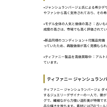
•ジャンシュランバージェ氏による希少デ
やファンから高く支持されており、その希
•モデル全体の人気と価値の高さ ：古い
成度の高さは、市場でも高く評価されてい
•新品同様のコンディション＋付属品完備
っていたため、再販価値が高く見積もられ
•ティファニー製品を高価買取中 ：アル
ています。
ティファニー ジャンシュランバ
ティファニー ジャンシュランバージェ 
するジュエリーデザイナーの一人で、彼が
グで、繊細ながら力強い造形美が特徴です
品な輝きを放ちます。素材には750ゴー