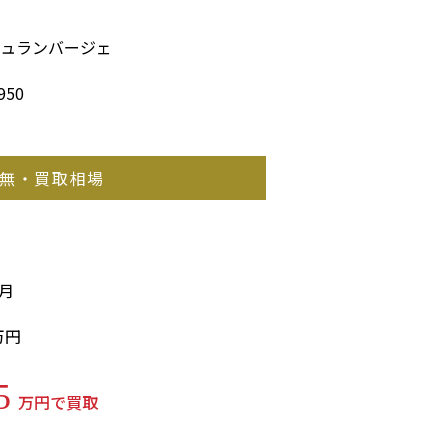
シュランバージェ
950
無・買取相場
8月
万円
5
万円で買取