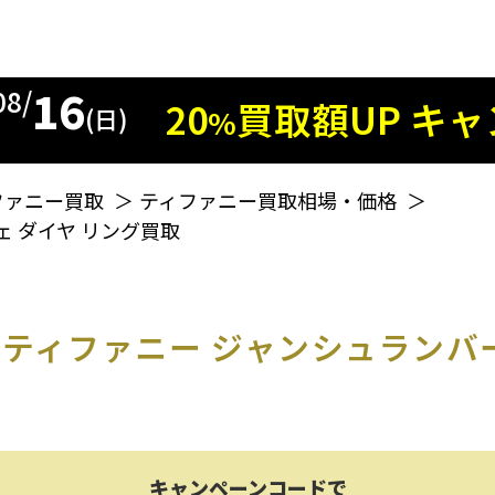
16
08/
20
買取額
UP
キャ
%
(日)
ファニー買取
＞
ティファニー買取相場・価格
＞
 ダイヤ リング買取
ティファニー ジャンシュランバー
キャンペーンコードで