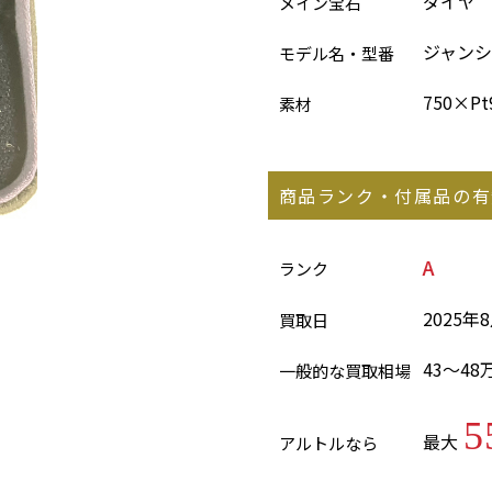
ダイヤ
メイン宝石
ジャン
モデル名・型番
750×Pt
素材
商品ランク・付属品の有
A
ランク
2025年
買取日
43～48
一般的な買取相場
5
最大
アルトルなら