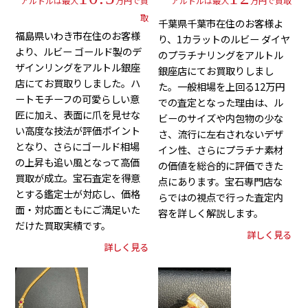
アルトルは最大
万円で買
アルトルは最大
万円で買取
取
千葉県千葉市在住のお客様よ
福島県いわき市在住のお客様
り、1カラットのルビー ダイヤ
より、ルビー ゴールド製のデ
のプラチナリングをアルトル
ザインリングをアルトル銀座
銀座店にてお買取りしまし
店にてお買取りしました。ハ
た。一般相場を上回る12万円
ートモチーフの可愛らしい意
での査定となった理由は、ル
匠に加え、表面に爪を見せな
ビーのサイズや内包物の少な
い高度な技法が評価ポイント
さ、流行に左右されないデザ
となり、さらにゴールド相場
イン性、さらにプラチナ素材
の上昇も追い風となって高価
の価値を総合的に評価できた
買取が成立。宝石査定を得意
点にあります。宝石専門店な
とする鑑定士が対応し、価格
らではの視点で行った査定内
面・対応面ともにご満足いた
容を詳しく解説します。
だけた買取実績です。
詳しく見る
詳しく見る