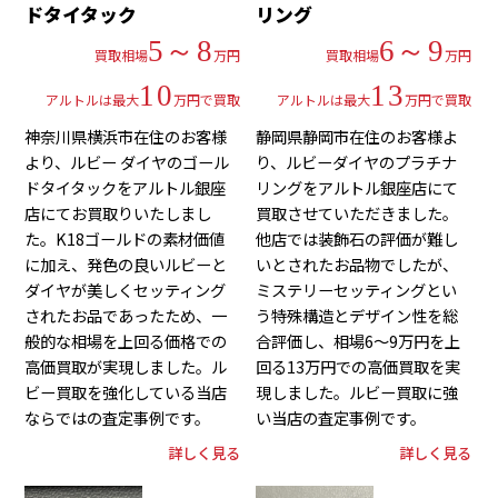
ドタイタック
リング
5～8
6～9
買取相場
万円
買取相場
万円
10
13
アルトルは最大
万円で買取
アルトルは最大
万円で買取
神奈川県横浜市在住のお客様
静岡県静岡市在住のお客様よ
より、ルビー ダイヤのゴール
り、ルビーダイヤのプラチナ
ドタイタックをアルトル銀座
リングをアルトル銀座店にて
店にてお買取りいたしまし
買取させていただきました。
た。K18ゴールドの素材価値
他店では装飾石の評価が難し
に加え、発色の良いルビーと
いとされたお品物でしたが、
ダイヤが美しくセッティング
ミステリーセッティングとい
されたお品であったため、一
う特殊構造とデザイン性を総
般的な相場を上回る価格での
合評価し、相場6～9万円を上
高価買取が実現しました。ル
回る13万円での高価買取を実
ビー買取を強化している当店
現しました。ルビー買取に強
ならではの査定事例です。
い当店の査定事例です。
詳しく見る
詳しく見る