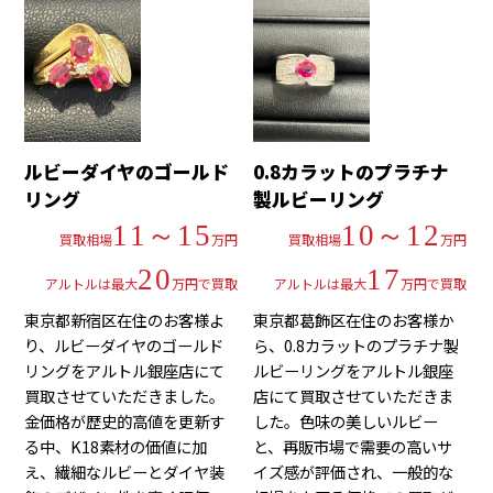
ルビーダイヤのゴールド
0.8カラットのプラチナ
リング
製ルビーリング
11～15
10～12
買取相場
万円
買取相場
万円
20
17
アルトルは最大
万円で買取
アルトルは最大
万円で買取
東京都新宿区在住のお客様よ
東京都葛飾区在住のお客様か
り、ルビーダイヤのゴールド
ら、0.8カラットのプラチナ製
リングをアルトル銀座店にて
ルビーリングをアルトル銀座
買取させていただきました。
店にて買取させていただきま
金価格が歴史的高値を更新す
した。色味の美しいルビー
る中、K18素材の価値に加
と、再販市場で需要の高いサ
え、繊細なルビーとダイヤ装
イズ感が評価され、一般的な