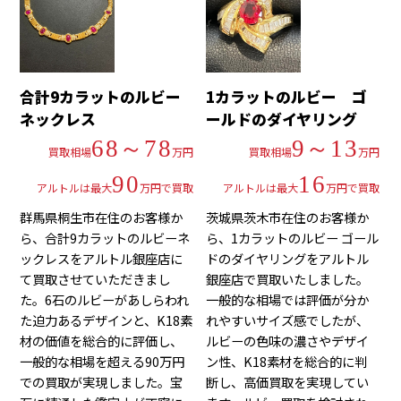
合計9カラットのルビー
1カラットのルビー ゴ
ネックレス
ールドのダイヤリング
68～78
9～13
買取相場
万円
買取相場
万円
90
16
アルトルは最大
万円で買取
アルトルは最大
万円で買取
群馬県桐生市在住のお客様か
茨城県茨木市在住のお客様か
ら、合計9カラットのルビーネ
ら、1カラットのルビー ゴール
ックレスをアルトル銀座店に
ドのダイヤリングをアルトル
て買取させていただきまし
銀座店で買取いたしました。
た。6石のルビーがあしらわれ
一般的な相場では評価が分か
た迫力あるデザインと、K18素
れやすいサイズ感でしたが、
材の価値を総合的に評価し、
ルビーの色味の濃さやデザイ
一般的な相場を超える90万円
ン性、K18素材を総合的に判
での買取が実現しました。宝
断し、高価買取を実現してい