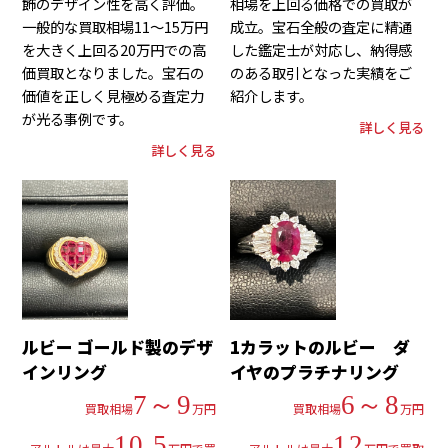
飾のデザイン性を高く評価。
相場を上回る価格での買取が
一般的な買取相場11～15万円
成立。宝石全般の査定に精通
を大きく上回る20万円での高
した鑑定士が対応し、納得感
価買取となりました。宝石の
のある取引となった実績をご
価値を正しく見極める査定力
紹介します。
が光る事例です。
詳しく見る
詳しく見る
ルビー ゴールド製のデザ
1カラットのルビー ダ
インリング
イヤのプラチナリング
7～9
6～8
買取相場
万円
買取相場
万円
10.5
12