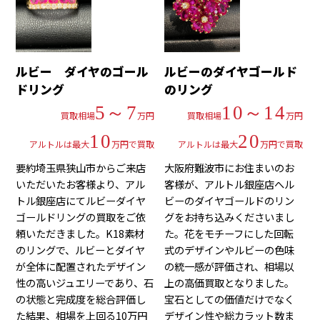
ルビー ダイヤのゴール
ルビーのダイヤゴールド
ドリング
のリング
5～7
10～14
買取相場
万円
買取相場
万円
10
20
アルトルは最大
万円で買取
アルトルは最大
万円で買取
要約埼玉県狭山市からご来店
大阪府難波市にお住まいのお
いただいたお客様より、アル
客様が、アルトル銀座店へル
トル銀座店にてルビーダイヤ
ビーのダイヤゴールドのリン
ゴールドリングの買取をご依
グをお持ち込みくださいまし
頼いただきました。K18素材
た。花をモチーフにした回転
のリングで、ルビーとダイヤ
式のデザインやルビーの色味
が全体に配置されたデザイン
の統一感が評価され、相場以
性の高いジュエリーであり、石
上の高価買取となりました。
の状態と完成度を総合評価し
宝石としての価値だけでなく
た結果、相場を上回る10万円
デザイン性や総カラット数ま