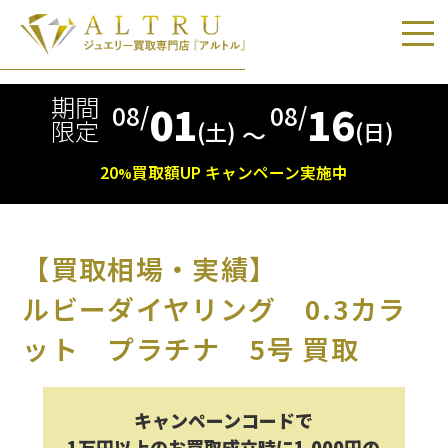
期間
01
16
08/
08/
限定
(土)
(日)
〜
20
買取額
UP
キャンペーン実施中
%
【買取相場・実績】
ルビーダイヤリング 0.3カラ
ット プラチナ 5号 買取
キャンペーンコードで
1万円以上のお買取成立時に1,000円の