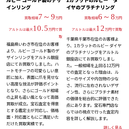
ルビー ゴールド製のデザ
1カラットのルビー ダ
インリング
イヤのプラチナリング
7～9
6～8
買取相場
万円
買取相場
万円
10.5
12
アルトルは最大
万円で買
アルトルは最大
万円で買取
取
千葉県千葉市在住のお客様よ
福島県いわき市在住のお客様
り、1カラットのルビー ダイヤ
より、ルビー ゴールド製のデ
のプラチナリングをアルトル
ザインリングをアルトル銀座
銀座店にてお買取りしまし
店にてお買取りしました。ハ
た。一般相場を上回る12万円
ートモチーフの可愛らしい意
での査定となった理由は、ル
匠に加え、表面に爪を見せな
ビーのサイズや内包物の少な
い高度な技法が評価ポイント
さ、流行に左右されないデザ
となり、さらにゴールド相場
イン性、さらにプラチナ素材
の上昇も追い風となって高価
の価値を総合的に評価できた
買取が成立。宝石査定を得意
点にあります。宝石専門店な
とする鑑定士が対応し、価格
らではの視点で行った査定内
面・対応面ともにご満足いた
容を詳しく解説します。
だけた買取実績です。
詳しく見る