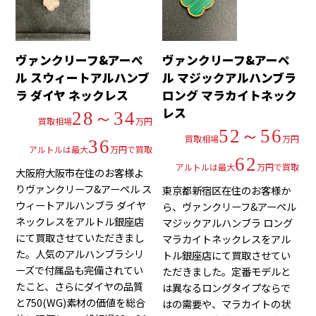
ヴァンクリーフ&アーペ
ヴァンクリーフ&アーペ
ル スウィートアルハンブ
ル マジックアルハンブラ
ラ ダイヤ ネックレス
ロング マラカイトネック
レス
28～34
買取相場
万円
52～56
買取相場
万円
36
アルトルは最大
万円で買取
62
アルトルは最大
万円で買取
大阪府大阪市在住のお客様よ
りヴァンクリーフ&アーペル ス
東京都新宿区在住のお客様か
ウィートアルハンブラ ダイヤ
ら、ヴァンクリーフ&アーペル
ネックレスをアルトル銀座店
マジックアルハンブラ ロング
にて買取させていただきまし
マラカイトネックレスをアル
た。人気のアルハンブラシリ
トル銀座店にて買取させてい
ーズで付属品も完備されてい
ただきました。定番モデルと
たこと、さらにダイヤの品質
は異なるロングタイプならで
と750(WG)素材の価値を総合
はの需要や、マラカイトの状