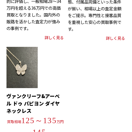
的に評価し、一般相場28～34
態、付属品完備といった条件
万円を超える36万円での高価
が揃い、相場以上の査定金額
買取となりました。国内外の
をご提示。専門性と接客品質
販路を活かした査定力が強み
を重視した安心の買取事例で
の事例です。
す。
詳しく見る
詳しく見る
ヴァンクリーフ&アーペ
ル ドゥ パピヨン ダイヤ
ネックレス
125～135
買取相場
万円