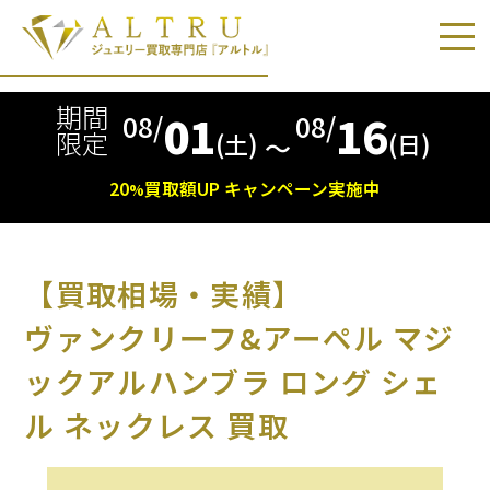
期間
01
16
08/
08/
限定
(土)
(日)
〜
20
買取額
UP
キャンペーン実施中
%
【買取相場・実績】
ヴァンクリーフ&アーペル マジ
ックアルハンブラ ロング シェ
ル ネックレス 買取