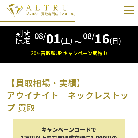
期間
01
16
08/
08/
限定
(土)
(日)
〜
20
買取額
UP
キャンペーン実施中
%
【買取相場・実績】
アウイナイト ネックレストッ
プ 買取
キャンペーンコードで
1万円以上のお買取成立時に1,000円の