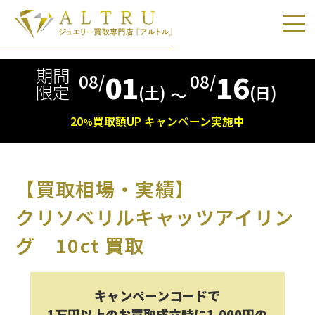
期間
01
16
08/
08/
限定
(土)
(日)
〜
20
買取額
UP
キャンペーン実施中
%
【買取相場・実績】
クリソベリルキャッツアイリン
グ 10ct 買取
キャンペーンコードで
1万円以上のお買取成立時に1,000円の