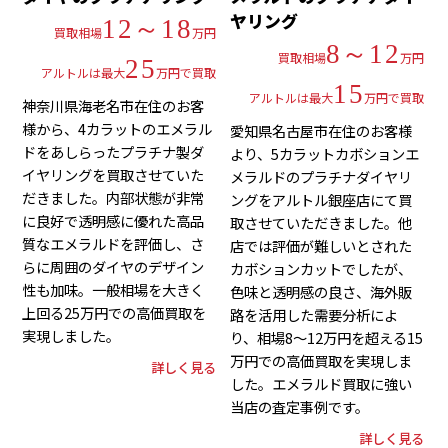
ヤリング
12～18
買取相場
万円
8～12
買取相場
万円
25
アルトルは最大
万円で買取
15
アルトルは最大
万円で買取
神奈川県海老名市在住のお客
様から、4カラットのエメラル
愛知県名古屋市在住のお客様
ドをあしらったプラチナ製ダ
より、5カラットカボションエ
イヤリングを買取させていた
メラルドのプラチナダイヤリ
だきました。内部状態が非常
ングをアルトル銀座店にて買
に良好で透明感に優れた高品
取させていただきました。他
質なエメラルドを評価し、さ
店では評価が難しいとされた
らに周囲のダイヤのデザイン
カボションカットでしたが、
性も加味。一般相場を大きく
色味と透明感の良さ、海外販
上回る25万円での高価買取を
路を活用した需要分析によ
実現しました。
り、相場8～12万円を超える15
万円での高価買取を実現しま
詳しく見る
した。エメラルド買取に強い
当店の査定事例です。
詳しく見る