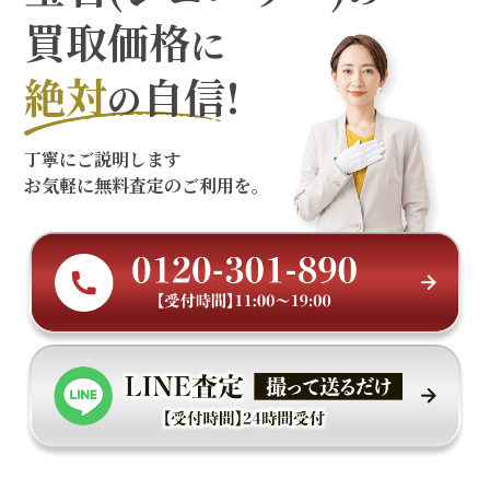
買取価格
に
絶対
自信!
の
丁寧にご説明します
お気軽に無料査定のご利用を。