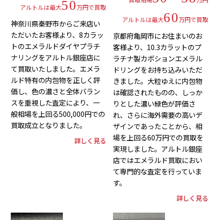
50
アルトルは最大
万円で買取
60
アルトルは最大
万円で買取
神奈川県秦野市からご来店い
ただいたお客様より、8カラッ
京都府亀岡市にお住まいのお
トのエメラルドダイヤプラチ
客様より、10.3カラットのプ
ナリングをアルトル銀座店に
ラチナ製カボションエメラル
て買取いたしました。エメラ
ドリングをお持ち込みいただ
ルド特有の内包物を正しく評
きました。大粒ゆえに内包物
価し、色の濃さと全体バラン
は確認されたものの、しっか
スを重視した査定により、一
りとした濃い緑色が評価さ
般相場を上回る500,000円での
れ、さらに海外需要の高いデ
買取成立となりました。
ザインであったことから、相
場を上回る60万円での買取を
詳しく見る
実現しました。アルトル銀座
店ではエメラルド買取におい
て専門的な査定を行っていま
す。
詳しく見る