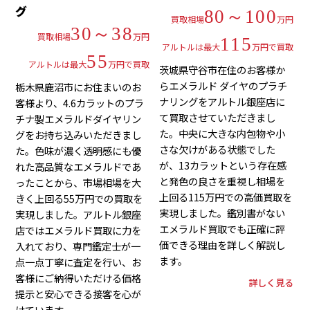
グ
80～100
買取相場
万円
30～38
買取相場
万円
115
アルトルは最大
万円で買取
55
アルトルは最大
万円で買取
茨城県守谷市在住のお客様か
らエメラルド ダイヤのプラチ
栃木県鹿沼市にお住まいのお
ナリングをアルトル銀座店に
客様より、4.6カラットのプラ
て買取させていただきまし
チナ製エメラルドダイヤリン
た。中央に大きな内包物や小
グをお持ち込みいただきまし
さな欠けがある状態でした
た。色味が濃く透明感にも優
が、13カラットという存在感
れた高品質なエメラルドであ
と発色の良さを重視し相場を
ったことから、市場相場を大
上回る115万円での高価買取を
きく上回る55万円での買取を
実現しました。鑑別書がない
実現しました。アルトル銀座
エメラルド買取でも正確に評
店ではエメラルド買取に力を
価できる理由を詳しく解説し
入れており、専門鑑定士が一
ます。
点一点丁寧に査定を行い、お
客様にご納得いただける価格
詳しく見る
提示と安心できる接客を心が
けています。