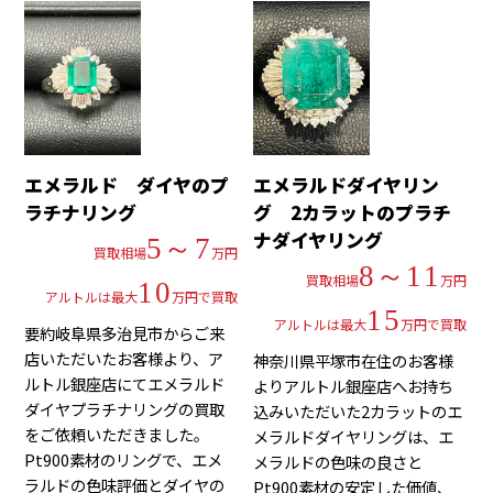
エメラルド ダイヤのプ
エメラルドダイヤリン
ラチナリング
グ 2カラットのプラチ
ナダイヤリング
5～7
買取相場
万円
8～11
買取相場
万円
10
アルトルは最大
万円で買取
15
アルトルは最大
万円で買取
要約岐阜県多治見市からご来
店いただいたお客様より、ア
神奈川県平塚市在住のお客様
ルトル銀座店にてエメラルド
よりアルトル銀座店へお持ち
ダイヤプラチナリングの買取
込みいただいた2カラットのエ
をご依頼いただきました。
メラルドダイヤリングは、エ
Pt900素材のリングで、エメ
メラルドの色味の良さと
ラルドの色味評価とダイヤの
Pt900素材の安定した価値、