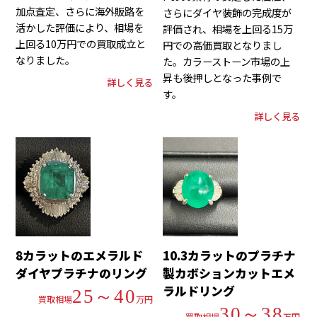
加点査定、さらに海外販路を
さらにダイヤ装飾の完成度が
活かした評価により、相場を
評価され、相場を上回る15万
上回る10万円での買取成立と
円での高価買取となりまし
なりました。
た。カラーストーン市場の上
昇も後押しとなった事例で
詳しく見る
す。
詳しく見る
8カラットのエメラルド
10.3カラットのプラチナ
ダイヤプラチナのリング
製カボションカットエメ
ラルドリング
25～40
買取相場
万円
30～38
買取相場
万円