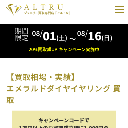
期間
01
16
08/
08/
限定
(土)
(日)
〜
20
買取額
UP
キャンペーン実施中
%
【買取相場・実績】
エメラルドダイヤイヤリング 買
取
キャンペーンコードで
1万円以上のお買取成立時に1,000円の