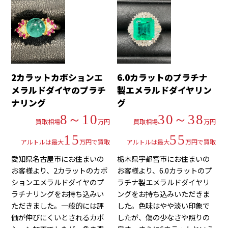
2カラットカボションエ
6.0カラットのプラチナ
メラルドダイヤのプラチ
製エメラルドダイヤリン
ナリング
グ
8～10
30～38
買取相場
万円
買取相場
万円
15
55
アルトルは最大
万円で買取
アルトルは最大
万円で買取
愛知県名古屋市にお住まいの
栃木県宇都宮市にお住まいの
お客様より、2カラットのカボ
お客様より、6.0カラットのプ
ションエメラルドダイヤのプ
ラチナ製エメラルドダイヤリ
ラチナリングをお持ち込みい
ングをお持ち込みいただきま
ただきました。一般的には評
した。色味はやや淡い印象で
価が伸びにくいとされるカボ
したが、傷の少なさや照りの