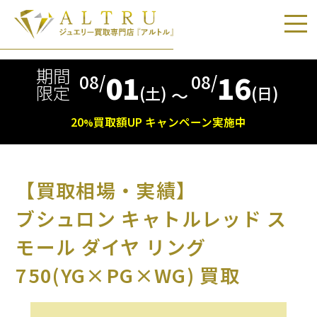
期間
01
16
08/
08/
限定
(土)
(日)
〜
20
買取額
UP
キャンペーン実施中
%
【買取相場・実績】
ブシュロン キャトルレッド ス
モール ダイヤ リング
750(YG×PG×WG) 買取