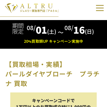
期間
01
16
08/
08/
限定
(土)
(日)
〜
20
買取額
UP
キャンペーン実施中
%
【買取相場・実績】
パールダイヤブローチ プラチ
ナ 買取
キャンペーンコードで
1万円以上のお買取成立時に1,000円の