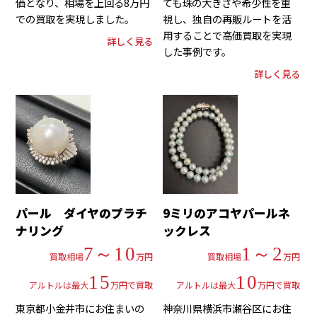
価となり、相場を上回る8万円
ても珠の大きさや希少性を重
での買取を実現しました。
視し、独自の再販ルートを活
用することで高価買取を実現
詳しく見る
した事例です。
詳しく見る
パール ダイヤのプラチ
9ミリのアコヤパールネ
ナリング
ックレス
7～10
1～2
買取相場
万円
買取相場
万円
15
10
アルトルは最大
万円で買取
アルトルは最大
万円で買取
東京都小金井市にお住まいの
神奈川県横浜市瀬谷区にお住