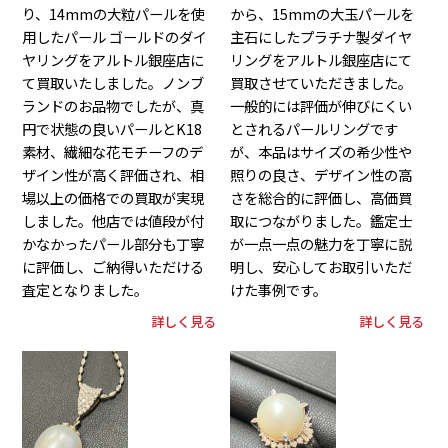
り、14mmの大粒パールを使
から、15mmの大玉パールを
用したパール ゴールドのダイ
主石にしたプラチナ製ダイヤ
ヤリングをアルトル銀座店に
リングをアルトル銀座店にて
て買取いたしました。ノンブ
買取させていただきました。
ランドのお品物でしたが、真
一般的には評価が伸びにくい
円で状態の良いパールとK18
とされるパールリングです
素材、繊細な花モチーフのデ
が、本品はサイズの希少性や
ザイン性が高く評価され、相
照りの良さ、デザイン性の高
場以上の価格での買取が実現
さを総合的に評価し、高価買
しました。他店では値段が付
取につながりました。鑑定士
かなかったパール部分も丁寧
が一点一点の魅力を丁寧に説
に評価し、ご納得いただける
明し、安心してお取引いただ
査定となりました。
けた事例です。
詳しく見る
詳しく見る