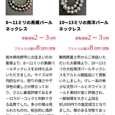
8～11ミリの黒蝶パール
10～13ミリの南洋パール
ネックレス
ネックレス
2～3
2～3
買取相場
万円
買取相場
万円
8
8
アルトルは最大
万円で買取
アルトルは最大
万円で買取
栃木県佐野市にお住まいのお
静岡県富士市からご来店いた
客様より、8～11ミリの黒蝶パ
だいたお客様より、10～13ミ
ールネックレスをお持ち込み
リの大粒南洋パールネックレ
いただきました。サイズは平
スをアルトル銀座店にて買取
均的ながら、照りの強さや干
いたしました。グレー系の希
渉色の美しさが際立ってお
少な天然パールとホワイトゴ
り、さらに最高評価であるオ
ールド素材が高く評価され、
ーロラピーコックと判断でき
一般相場を大きく上回る
る品質でした。多少の傷は見
80,000円での査定成立となり
られたものの、総合的に高評
ました。傷のある状態であっ