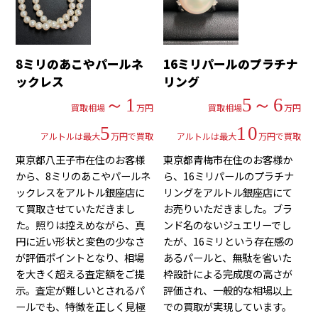
8ミリのあこやパールネ
16ミリパールのプラチナ
ックレス
リング
～1
5～6
買取相場
万円
買取相場
万円
5
10
アルトルは最大
万円で買取
アルトルは最大
万円で買取
東京都八王子市在住のお客様
東京都青梅市在住のお客様か
から、8ミリのあこやパールネ
ら、16ミリパールのプラチナ
ックレスをアルトル銀座店に
リングをアルトル銀座店にて
て買取させていただきまし
お売りいただきました。ブラ
た。照りは控えめながら、真
ンド名のないジュエリーでし
円に近い形状と変色の少なさ
たが、16ミリという存在感の
が評価ポイントとなり、相場
あるパールと、無駄を省いた
を大きく超える査定額をご提
枠設計による完成度の高さが
示。査定が難しいとされるパ
評価され、一般的な相場以上
ールでも、特徴を正しく見極
での買取が実現しています。