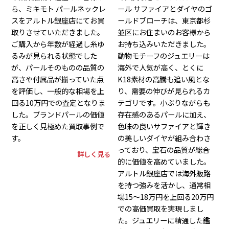
ら、ミキモト パールネックレ
ール サファイアとダイヤのゴ
スをアルトル銀座店にてお買
ールドブローチは、東京都杉
取りさせていただきました。
並区にお住まいのお客様から
ご購入から年数が経過し糸ゆ
お持ち込みいただきました。
るみが見られる状態でした
動物モチーフのジュエリーは
が、パールそのものの品質の
海外で人気が高く、とくに
高さや付属品が揃っていた点
K18素材の高騰も追い風とな
を評価し、一般的な相場を上
り、需要の伸びが見られるカ
回る10万円での査定となりま
テゴリです。小ぶりながらも
した。ブランドパールの価値
存在感のあるパールに加え、
を正しく見極めた買取事例で
色味の良いサファイアと輝き
す。
の美しいダイヤが組み合わさ
っており、宝石の品質が総合
詳しく見る
的に価値を高めていました。
アルトル銀座店では海外販路
を持つ強みを活かし、通常相
場15〜18万円を上回る20万円
での高価買取を実現しまし
た。ジュエリーに精通した鑑