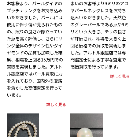
お客様より、パールダイヤの
まいのお客様より9ミリのアコ
プラチナリングをお持ち込み
ヤパールネックレスをお持ち
いただきました。パールには
込みいただきました。天然色
使用に伴う傷が見られたもの
のグレーパールである点や9ミ
の、照りの良さが際立ってい
リという大きさ、テリの良さ
た点を高く評価し、さらにリ
が評価され、相場を大きく上
ング全体のデザイン性やダイ
回る価格での買取を実現しま
ヤモンドの品質も加味した結
した。アルトル銀座店では専
果、相場を上回る15万円での
門鑑定士による丁寧な査定で
買取を実現しました。アルト
高価買取を行っています。
ル銀座店ではパール買取に力
詳しく見る
を入れており、国内外の販路
を活かした高価査定を行って
います。
詳しく見る