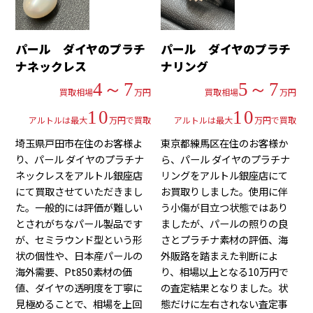
パール ダイヤのプラチ
パール ダイヤのプラチ
ナネックレス
ナリング
4～7
5～7
買取相場
万円
買取相場
万円
10
10
アルトルは最大
万円で買取
アルトルは最大
万円で買取
埼玉県戸田市在住のお客様よ
東京都練馬区在住のお客様か
り、パール ダイヤのプラチナ
ら、パール ダイヤのプラチナ
ネックレスをアルトル銀座店
リングをアルトル銀座店にて
にて買取させていただきまし
お買取りしました。使用に伴
た。一般的には評価が難しい
う小傷が目立つ状態ではあり
とされがちなパール製品です
ましたが、パールの照りの良
が、セミラウンド型という形
さとプラチナ素材の評価、海
状の個性や、日本産パールの
外販路を踏まえた判断によ
海外需要、Pt850素材の価
り、相場以上となる10万円で
値、ダイヤの透明度を丁寧に
の査定結果となりました。状
見極めることで、相場を上回
態だけに左右されない査定事