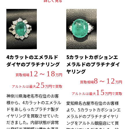
詳しく見る
4カラットのエメラルド
5カラットカボションエ
ダイヤのプラチナリング
メラルドのプラチナダイ
ヤリング
12～18
買取相場
万円
8～12
買取相場
万円
25
アルトルは最大
万円で買取
15
アルトルは最大
万円で買取
神奈川県海老名市在住のお客
様から、4カラットのエメラル
愛知県名古屋市在住のお客様
ドをあしらったプラチナ製ダ
より、5カラットカボションエ
イヤリングを買取させていた
メラルドのプラチナダイヤリ
だきました。内部状態が非常
ングをアルトル銀座店にて買
に良好で透明感に優れた高品