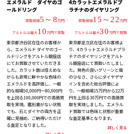
エメラルド ダイヤのゴ
4カラットエメラルドプ
ールドリング
ラチナのダイヤリング
5～8
15～22
買取相場
万円
買取相場
万円
10
30
アルトルは最大
万円で買取
アルトルは最大
万円で買取
東京都渋谷区在住のお客様か
東京都足立区在住のお客様よ
ら、エメラルド ダイヤのゴー
り、4カラットエメラルドプラ
ルドリングをアルトル銀座店
チナのダイヤリングをアルト
にてお買取させていただきま
ル銀座店にて買取いたしまし
した。カラット数は控えめな
た。発色の良いグリーンと傷
がらも非常に鮮やかな色味の
の少なさ、さらにダイヤデザ
エメラルドを高評価し、一般
インを含めた総合評価によ
的な相場50,000円～80,000円
り、一般相場15万円から22万
を上回る100,000円での高価買
円を上回る30万円での高価買
取を実現。鑑別書がない状態
取を実現しました。エメラル
でも、石とダイヤの両方を正
ド買取では色味と状態が重要
確に見極め、ご納得いただけ
な査定基準となります。
る査定となりました。
詳しく見る