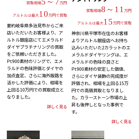
5～7
買取相場
万円
8～11
買取相場
万円
10
アルトルは最大
万円で買取
15
アルトルは最大
万円で買取
要約岐阜県多治見市からご来
店いただいたお客様より、ア
神奈川県平塚市在住のお客様
ルトル銀座店にてエメラルド
よりアルトル銀座店へお持ち
ダイヤプラチナリングの買取
込みいただいた2カラットのエ
をご依頼いただきました。
メラルドダイヤリングは、エ
Pt900素材のリングで、エメ
メラルドの色味の良さと
ラルドの色味評価とダイヤの
Pt900素材の安定した価値、
加点査定、さらに海外販路を
さらにダイヤ装飾の完成度が
活かした評価により、相場を
評価され、相場を上回る15万
上回る10万円での買取成立と
円での高価買取となりまし
なりました。
た。カラーストーン市場の上
昇も後押しとなった事例で
詳しく見る
す。
詳しく見る