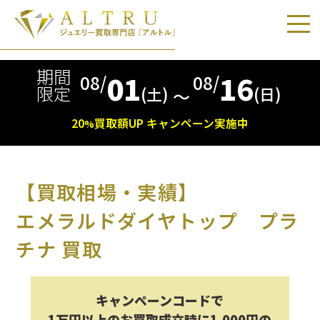
期間
01
16
08/
08/
限定
(土)
(日)
〜
20
買取額
UP
キャンペーン実施中
%
【買取相場・実績】
エメラルドダイヤトップ プラ
チナ 買取
キャンペーンコードで
1万円以上のお買取成立時に1,000円の