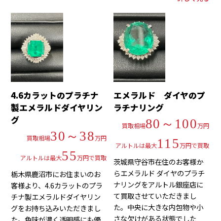
4.6カラットのプラチナ
エメラルド ダイヤのプ
製エメラルドダイヤリン
ラチナリング
グ
80～100
買取相場
万円
30～38
買取相場
万円
115
アルトルは最大
万円で買取
55
アルトルは最大
万円で買取
茨城県守谷市在住のお客様か
らエメラルド ダイヤのプラチ
栃木県鹿沼市にお住まいのお
ナリングをアルトル銀座店に
客様より、4.6カラットのプラ
て買取させていただきまし
チナ製エメラルドダイヤリン
た。中央に大きな内包物や小
グをお持ち込みいただきまし
さな欠けがある状態でした
た。色味が濃く透明感にも優