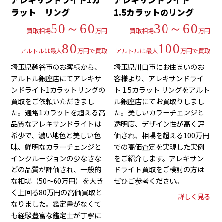
アレキサンドライト1カ
アレキサンドライト
ラット リング
1.5カラットのリング
50～60
30～60
買取相場
万円
買取相場
万円
80
100
アルトルは最大
万円で買取
アルトルは最大
万円で買取
埼玉県越谷市のお客様から、
埼玉県川口市にお住まいのお
アルトル銀座店にてアレキサ
客様より、アレキサンドライ
ンドライト1カラットリングの
ト 1.5カラット リングをアルト
買取をご依頼いただきまし
ル銀座店にてお買取りしまし
た。通常1カラットを超える高
た。美しいカラーチェンジと
品質なアレキサンドライトは
透明度、デザイン性が高く評
希少で、濃い地色と美しい色
価され、相場を超える100万円
味、鮮明なカラーチェンジと
での高価査定を実現した実例
インクルージョンの少なさな
をご紹介します。アレキサン
どの品質が評価され、一般的
ドライト買取をご検討の方は
な相場（50～60万円）を大き
ぜひご参考ください。
く上回る80万円の高価買取と
詳しく見る
なりました。鑑定書がなくて
も経験豊富な鑑定士が丁寧に