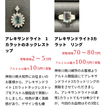
アレキサンドライト 1
アレキサンドライト3カ
カラットのネックレスト
ラット リング
ップ
70～80
買取相場
万円
2～5
買取相場
万円
100
アルトルは最大
万円で買取
10
アルトルは最大
万円で買取
神奈川県川崎市のお客様より
アルトル銀座店にてアレキサ
神奈川県大和市にお住まいの
ンドライト3カラットリングの
お客様から、アレキサンドラ
買取をさせていただきまし
イト 1カラットネックレストッ
た。アレキサンドライトは通
プをアルトル銀座店で買取い
常1カラットでも十分希少です
たしました。地色が濃く高級
が、今回のお品物はその3倍と
感があり、デザイン性も優