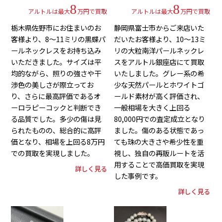
8
8
アルトルは最大
万円で買取
アルトルは最大
万円で買取
栃木県佐野市にお住まいのお
静岡県富士市からご来店いた
客様より、8～11ミリの黒蝶パ
だいたお客様より、10～13ミ
ールネックレスをお持ち込み
リの大粒南洋パールネックレ
いただきました。サイズは平
スをアルトル銀座店にて買取
均的ながら、照りの強さや干
いたしました。グレー系の希
渉色の美しさが際立ってお
少な天然パールとホワイトゴ
り、さらに最高評価であるオ
ールド素材が高く評価され、
ーロラピーコックと判断でき
一般相場を大きく上回る
る品質でした。多少の傷は見
80,000円での査定成立となり
られたものの、総合的に高評
ました。傷のある状態であっ
価となり、相場を上回る8万円
ても珠の大きさや希少性を重
での買取を実現しました。
視し、独自の再販ルートを活
用することで高価買取を実現
詳しく見る
した事例です。
詳しく見る