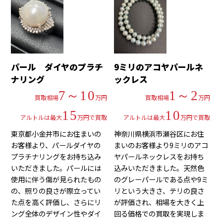
パール ダイヤのプラチ
9ミリのアコヤパールネ
ナリング
ックレス
7～10
1～2
買取相場
万円
買取相場
万円
15
10
アルトルは最大
万円で買取
アルトルは最大
万円で買取
東京都小金井市にお住まいの
神奈川県横浜市瀬谷区にお住
お客様より、パールダイヤの
まいのお客様より9ミリのアコ
プラチナリングをお持ち込み
ヤパールネックレスをお持ち
いただきました。パールには
込みいただきました。天然色
使用に伴う傷が見られたもの
のグレーパールである点や9ミ
の、照りの良さが際立ってい
リという大きさ、テリの良さ
た点を高く評価し、さらにリ
が評価され、相場を大きく上
ング全体のデザイン性やダイ
回る価格での買取を実現しま