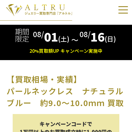
期間
01
16
08/
08/
限定
(土)
(日)
〜
20
買取額
UP
キャンペーン実施中
%
【買取相場・実績】
パールネックレス ナチュラル
ブルー 約9.0～10.0ｍｍ 買取
キャンペーンコードで
1万円以上のお買取成立時に1,000円の