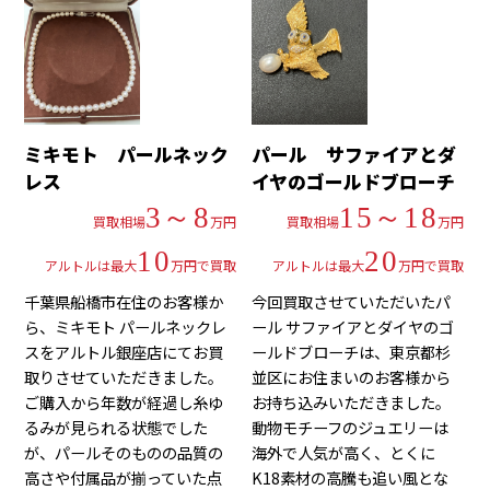
ミキモト パールネック
パール サファイアとダ
レス
イヤのゴールドブローチ
3～8
15～18
買取相場
万円
買取相場
万円
10
20
アルトルは最大
万円で買取
アルトルは最大
万円で買取
千葉県船橋市在住のお客様か
今回買取させていただいたパ
ら、ミキモト パールネックレ
ール サファイアとダイヤのゴ
スをアルトル銀座店にてお買
ールドブローチは、東京都杉
取りさせていただきました。
並区にお住まいのお客様から
ご購入から年数が経過し糸ゆ
お持ち込みいただきました。
るみが見られる状態でした
動物モチーフのジュエリーは
が、パールそのものの品質の
海外で人気が高く、とくに
高さや付属品が揃っていた点
K18素材の高騰も追い風とな