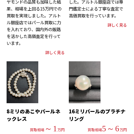
ヤモンドの品質も加味した結
した。アルトル銀座店では専
果、相場を上回る15万円での
門鑑定士による丁寧な査定で
買取を実現しました。アルト
高価買取を行っています。
ル銀座店ではパール買取に力
詳しく見る
を入れており、国内外の販路
を活かした高価査定を行って
います。
詳しく見る
8ミリのあこやパールネ
16ミリパールのプラチナ
ックレス
リング
～1
5～6
買取相場
万円
買取相場
万円