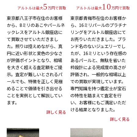
5
10
アルトルは最大
万円で買取
アルトルは最大
万円で買取
東京都八王子市在住のお客様
東京都青梅市在住のお客様か
から、8ミリのあこやパールネ
ら、16ミリパールのプラチナ
ックレスをアルトル銀座店に
リングをアルトル銀座店にて
て買取させていただきまし
お売りいただきました。ブラ
た。照りは控えめながら、真
ンド名のないジュエリーでし
円に近い形状と変色の少なさ
たが、16ミリという存在感の
が評価ポイントとなり、相場
あるパールと、無駄を省いた
を大きく超える査定額をご提
枠設計による完成度の高さが
示。査定が難しいとされるパ
評価され、一般的な相場以上
ールでも、特徴を正しく見極
での買取が実現しています。
めることで価値を引き出せる
専門知識を持つ鑑定士が宝石
ことを実例として解説してい
の特性を踏まえて査定を行
ます。
い、お客様にもご満足いただ
ける結果となりました。
詳しく見る
詳しく見る