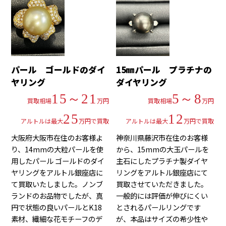
パール ゴールドのダイ
15㎜パール プラチナの
ヤリング
ダイヤリング
15～21
5～8
買取相場
万円
買取相場
万円
25
12
アルトルは最大
万円で買取
アルトルは最大
万円で買取
大阪府大阪市在住のお客様よ
神奈川県藤沢市在住のお客様
り、14mmの大粒パールを使
から、15mmの大玉パールを
用したパール ゴールドのダイ
主石にしたプラチナ製ダイヤ
ヤリングをアルトル銀座店に
リングをアルトル銀座店にて
て買取いたしました。ノンブ
買取させていただきました。
ランドのお品物でしたが、真
一般的には評価が伸びにくい
円で状態の良いパールとK18
とされるパールリングです
素材、繊細な花モチーフのデ
が、本品はサイズの希少性や