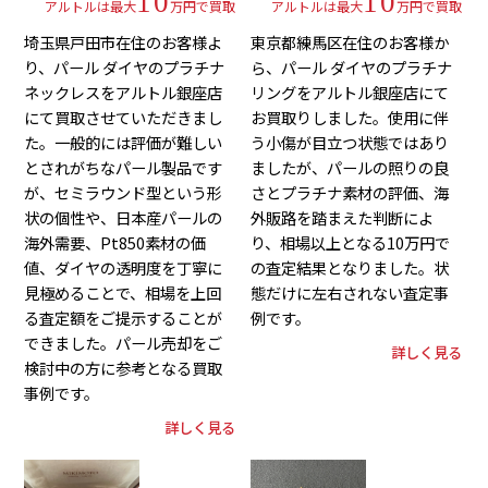
10
10
アルトルは最大
万円で買取
アルトルは最大
万円で買取
埼玉県戸田市在住のお客様よ
東京都練馬区在住のお客様か
り、パール ダイヤのプラチナ
ら、パール ダイヤのプラチナ
ネックレスをアルトル銀座店
リングをアルトル銀座店にて
にて買取させていただきまし
お買取りしました。使用に伴
た。一般的には評価が難しい
う小傷が目立つ状態ではあり
とされがちなパール製品です
ましたが、パールの照りの良
が、セミラウンド型という形
さとプラチナ素材の評価、海
状の個性や、日本産パールの
外販路を踏まえた判断によ
海外需要、Pt850素材の価
り、相場以上となる10万円で
値、ダイヤの透明度を丁寧に
の査定結果となりました。状
見極めることで、相場を上回
態だけに左右されない査定事
る査定額をご提示することが
例です。
できました。パール売却をご
詳しく見る
検討中の方に参考となる買取
事例です。
詳しく見る