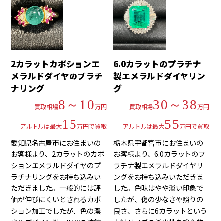
2カラットカボションエ
6.0カラットのプラチナ
メラルドダイヤのプラチ
製エメラルドダイヤリン
ナリング
グ
8～10
30～38
買取相場
万円
買取相場
万円
15
55
アルトルは最大
万円で買取
アルトルは最大
万円で買取
愛知県名古屋市にお住まいの
栃木県宇都宮市にお住まいの
お客様より、2カラットのカボ
お客様より、6.0カラットのプ
ションエメラルドダイヤのプ
ラチナ製エメラルドダイヤリ
ラチナリングをお持ち込みい
ングをお持ち込みいただきま
ただきました。一般的には評
した。色味はやや淡い印象で
価が伸びにくいとされるカボ
したが、傷の少なさや照りの
ション加工でしたが、色の濃
良さ、さらに6カラットという