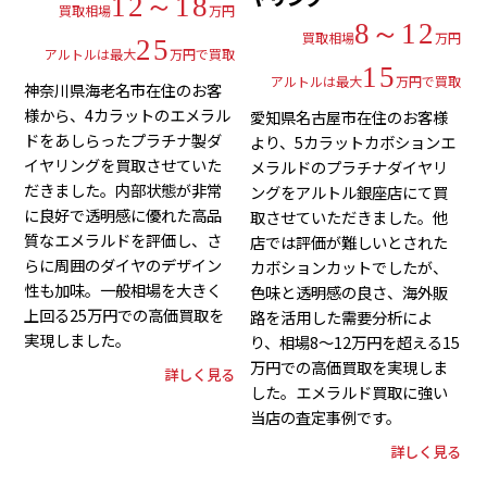
12～18
買取相場
万円
8～12
買取相場
万円
25
アルトルは最大
万円で買取
15
アルトルは最大
万円で買取
神奈川県海老名市在住のお客
様から、4カラットのエメラル
愛知県名古屋市在住のお客様
ドをあしらったプラチナ製ダ
より、5カラットカボションエ
イヤリングを買取させていた
メラルドのプラチナダイヤリ
だきました。内部状態が非常
ングをアルトル銀座店にて買
に良好で透明感に優れた高品
取させていただきました。他
質なエメラルドを評価し、さ
店では評価が難しいとされた
らに周囲のダイヤのデザイン
カボションカットでしたが、
性も加味。一般相場を大きく
色味と透明感の良さ、海外販
上回る25万円での高価買取を
路を活用した需要分析によ
実現しました。
り、相場8～12万円を超える15
万円での高価買取を実現しま
詳しく見る
した。エメラルド買取に強い
当店の査定事例です。
詳しく見る