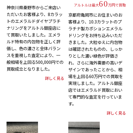
60
アルトルは最大
万円で買取
神奈川県秦野市からご来店い
ただいたお客様より、8カラッ
京都府亀岡市にお住まいのお
トのエメラルドダイヤプラチ
客様より、10.3カラットのプ
ナリングをアルトル銀座店に
ラチナ製カボションエメラル
て買取いたしました。エメラ
ドリングをお持ち込みいただ
ルド特有の内包物を正しく評
きました。大粒ゆえに内包物
価し、色の濃さと全体バラン
は確認されたものの、しっか
スを重視した査定により、一
りとした濃い緑色が評価さ
般相場を上回る500,000円での
れ、さらに海外需要の高いデ
買取成立となりました。
ザインであったことから、相
場を上回る60万円での買取を
詳しく見る
実現しました。アルトル銀座
店ではエメラルド買取におい
て専門的な査定を行っていま
す。
詳しく見る