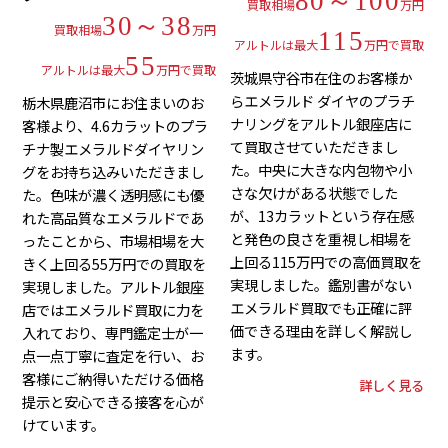
80～100
買取相場
万円
30～38
買取相場
万円
115
アルトルは最大
万円で買取
55
アルトルは最大
万円で買取
茨城県守谷市在住のお客様か
らエメラルド ダイヤのプラチ
栃木県鹿沼市にお住まいのお
ナリングをアルトル銀座店に
客様より、4.6カラットのプラ
て買取させていただきまし
チナ製エメラルドダイヤリン
た。中央に大きな内包物や小
グをお持ち込みいただきまし
さな欠けがある状態でした
た。色味が濃く透明感にも優
が、13カラットという存在感
れた高品質なエメラルドであ
と発色の良さを重視し相場を
ったことから、市場相場を大
上回る115万円での高価買取を
きく上回る55万円での買取を
実現しました。鑑別書がない
実現しました。アルトル銀座
エメラルド買取でも正確に評
店ではエメラルド買取に力を
価できる理由を詳しく解説し
入れており、専門鑑定士が一
ます。
点一点丁寧に査定を行い、お
客様にご納得いただける価格
詳しく見る
提示と安心できる接客を心が
けています。