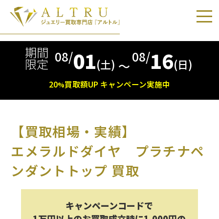
期間
01
16
08/
08/
限定
(土)
(日)
〜
20
買取額
UP
キャンペーン実施中
%
【買取相場・実績】
エメラルドダイヤ プラチナペ
ンダントトップ 買取
キャンペーンコードで
1万円以上のお買取成立時に1,000円の