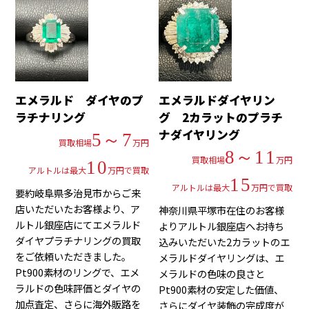
エメラルド ダイヤのプ
エメラルドダイヤリン
ラチナリング
グ 2カラットのプラチ
ナダイヤリング
5～7
買取相場
万円
8～11
買取相場
万円
10
アルトルは最大
万円で買取
15
アルトルは最大
万円で買取
要約岐阜県多治見市からご来
店いただいたお客様より、ア
神奈川県平塚市在住のお客様
ルトル銀座店にてエメラルド
よりアルトル銀座店へお持ち
ダイヤプラチナリングの買取
込みいただいた2カラットのエ
をご依頼いただきました。
メラルドダイヤリングは、エ
Pt900素材のリングで、エメ
メラルドの色味の良さと
ラルドの色味評価とダイヤの
Pt900素材の安定した価値、
加点査定、さらに海外販路を
さらにダイヤ装飾の完成度が