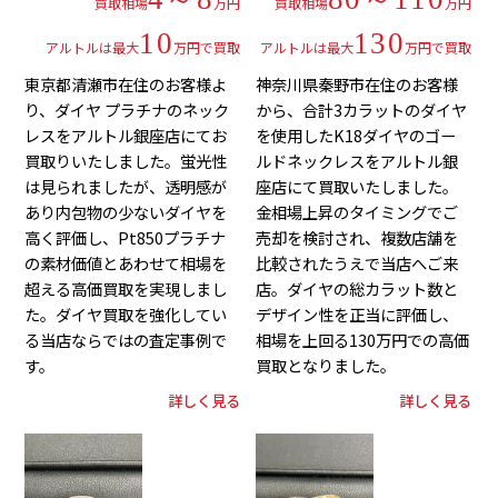
買取相場
万円
買取相場
万円
10
130
アルトルは最大
万円で買取
アルトルは最大
万円で買取
東京都清瀬市在住のお客様よ
神奈川県秦野市在住のお客様
り、ダイヤ プラチナのネック
から、合計3カラットのダイヤ
レスをアルトル銀座店にてお
を使用したK18ダイヤのゴー
買取りいたしました。蛍光性
ルドネックレスをアルトル銀
は見られましたが、透明感が
座店にて買取いたしました。
あり内包物の少ないダイヤを
金相場上昇のタイミングでご
高く評価し、Pt850プラチナ
売却を検討され、複数店舗を
の素材価値とあわせて相場を
比較されたうえで当店へご来
超える高価買取を実現しまし
店。ダイヤの総カラット数と
た。ダイヤ買取を強化してい
デザイン性を正当に評価し、
る当店ならではの査定事例で
相場を上回る130万円での高価
す。
買取となりました。
詳しく見る
詳しく見る