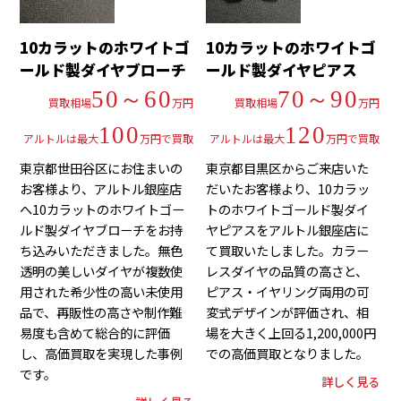
10カラットのホワイトゴ
10カラットのホワイトゴ
ールド製ダイヤブローチ
ールド製ダイヤピアス
50～60
70～90
買取相場
万円
買取相場
万円
100
120
アルトルは最大
万円で買取
アルトルは最大
万円で買取
東京都世田谷区にお住まいの
東京都目黒区からご来店いた
お客様より、アルトル銀座店
だいたお客様より、10カラッ
へ10カラットのホワイトゴー
トのホワイトゴールド製ダイ
ルド製ダイヤブローチをお持
ヤピアスをアルトル銀座店に
ち込みいただきました。無色
て買取いたしました。カラー
透明の美しいダイヤが複数使
レスダイヤの品質の高さと、
用された希少性の高い未使用
ピアス・イヤリング両用の可
品で、再販性の高さや制作難
変式デザインが評価され、相
易度も含めて総合的に評価
場を大きく上回る1,200,000円
し、高価買取を実現した事例
での高価買取となりました。
です。
詳しく見る