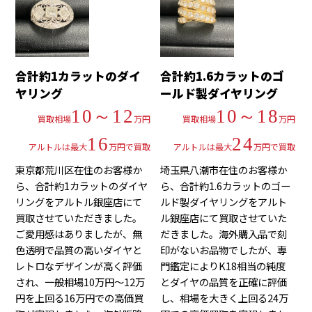
合計約1カラットのダイ
合計約1.6カラットのゴ
ヤリング
ールド製ダイヤリング
10～12
10～18
買取相場
万円
買取相場
万円
16
24
アルトルは最大
万円で買取
アルトルは最大
万円で買取
東京都荒川区在住のお客様か
埼玉県八潮市在住のお客様か
ら、合計約1カラットのダイヤ
ら、合計約1.6カラットのゴー
リングをアルトル銀座店にて
ルド製ダイヤリングをアルト
買取させていただきました。
ル銀座店にて買取させていた
ご愛用感はありましたが、無
だきました。海外購入品で刻
色透明で品質の高いダイヤと
印がないお品物でしたが、専
レトロなデザインが高く評価
門鑑定によりK18相当の純度
され、一般相場10万円～12万
とダイヤの品質を正確に評価
円を上回る16万円での高価買
し、相場を大きく上回る24万