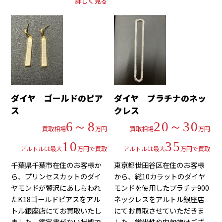
詳しく見る
ダイヤ ゴールドのピア
ダイヤ プラチナのネッ
ス
クレス
6～8
20～30
買取相場
万円
買取相場
万円
10
35
アルトルは最大
万円で買取
アルトルは最大
万円で買取
千葉県千葉市在住のお客様か
東京都世田谷区在住のお客様
ら、プリンセスカットのダイ
から、総10カラットのダイヤ
ヤモンドが贅沢にあしらわれ
モンドを使用したプラチナ900
たK18ゴールドピアスをアル
ネックレスをアルトル銀座店
トル銀座店にてお買取いたし
にてお買取させていただきま
ました。鑑定書がない状態で
した。蛍光性や内包物はござ