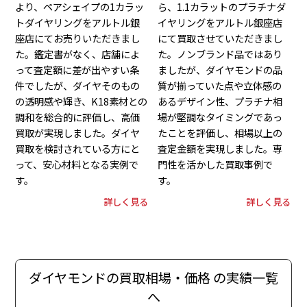
より、ペアシェイプの1カラッ
ら、1.1カラットのプラチナダ
トダイヤリングをアルトル銀
イヤリングをアルトル銀座店
座店にてお売りいただきまし
にて買取させていただきまし
た。鑑定書がなく、店舗によ
た。ノンブランド品ではあり
って査定額に差が出やすい条
ましたが、ダイヤモンドの品
件でしたが、ダイヤそのもの
質が揃っていた点や立体感の
の透明感や輝き、K18素材との
あるデザイン性、プラチナ相
調和を総合的に評価し、高価
場が堅調なタイミングであっ
買取が実現しました。ダイヤ
たことを評価し、相場以上の
買取を検討されている方にと
査定金額を実現しました。専
って、安心材料となる実例で
門性を活かした買取事例で
す。
す。
詳しく見る
詳しく見る
ダイヤモンドの買取相場・価格 の実績一覧
へ