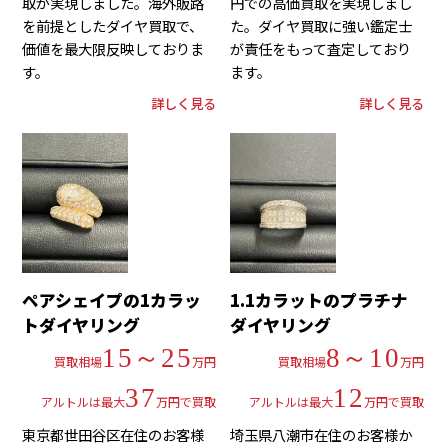
取が実現しました。海外販路
円での高価買取を実現しまし
を前提としたダイヤ買取で、
た。ダイヤ買取に強い鑑定士
価値を最大限反映しておりま
が責任をもって査定しており
す。
ます。
詳しく見る
詳しく見る
ペアシェイプの1カラッ
1.1カラットのプラチナ
トダイヤリング
ダイヤリング
15～25
8～10
買取相場
万円
買取相場
万円
37
12
アルトルは最大
万円で買取
アルトルは最大
万円で買取
東京都世田谷区在住のお客様
埼玉県八潮市在住のお客様か