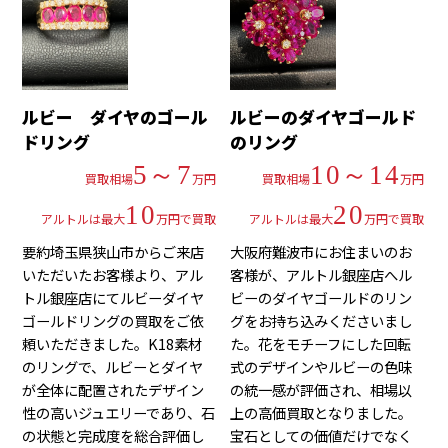
ルビー ダイヤのゴール
ルビーのダイヤゴールド
ドリング
のリング
5～7
10～14
買取相場
万円
買取相場
万円
10
20
アルトルは最大
万円で買取
アルトルは最大
万円で買取
要約埼玉県狭山市からご来店
大阪府難波市にお住まいのお
いただいたお客様より、アル
客様が、アルトル銀座店へル
トル銀座店にてルビーダイヤ
ビーのダイヤゴールドのリン
ゴールドリングの買取をご依
グをお持ち込みくださいまし
頼いただきました。K18素材
た。花をモチーフにした回転
のリングで、ルビーとダイヤ
式のデザインやルビーの色味
が全体に配置されたデザイン
の統一感が評価され、相場以
性の高いジュエリーであり、石
上の高価買取となりました。
の状態と完成度を総合評価し
宝石としての価値だけでなく