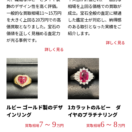
飾のデザイン性を高く評価。
相場を上回る価格での買取が
一般的な買取相場11～15万円
成立。宝石全般の査定に精通
を大きく上回る20万円での高
した鑑定士が対応し、納得感
価買取となりました。宝石の
のある取引となった実績をご
価値を正しく見極める査定力
紹介します。
が光る事例です。
詳しく見る
詳しく見る
ルビー ゴールド製のデザ
1カラットのルビー ダ
インリング
イヤのプラチナリング
7～9
6～8
買取相場
万円
買取相場
万円