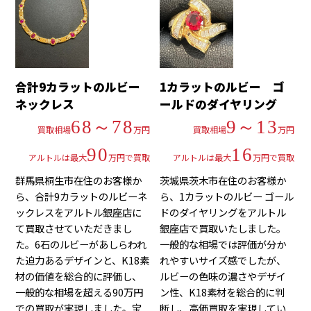
合計9カラットのルビー
1カラットのルビー ゴ
ネックレス
ールドのダイヤリング
68～78
9～13
買取相場
万円
買取相場
万円
90
16
アルトルは最大
万円で買取
アルトルは最大
万円で買取
群馬県桐生市在住のお客様か
茨城県茨木市在住のお客様か
ら、合計9カラットのルビーネ
ら、1カラットのルビー ゴール
ックレスをアルトル銀座店に
ドのダイヤリングをアルトル
て買取させていただきまし
銀座店で買取いたしました。
た。6石のルビーがあしらわれ
一般的な相場では評価が分か
た迫力あるデザインと、K18素
れやすいサイズ感でしたが、
材の価値を総合的に評価し、
ルビーの色味の濃さやデザイ
一般的な相場を超える90万円
ン性、K18素材を総合的に判
での買取が実現しました。宝
断し、高価買取を実現してい