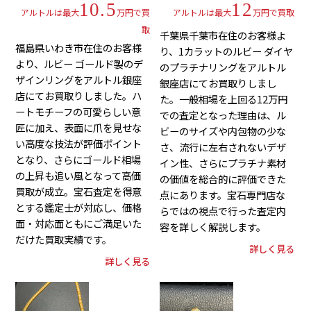
10.5
12
アルトルは最大
万円で買
アルトルは最大
万円で買取
取
千葉県千葉市在住のお客様よ
福島県いわき市在住のお客様
り、1カラットのルビー ダイヤ
より、ルビー ゴールド製のデ
のプラチナリングをアルトル
ザインリングをアルトル銀座
銀座店にてお買取りしまし
店にてお買取りしました。ハ
た。一般相場を上回る12万円
ートモチーフの可愛らしい意
での査定となった理由は、ル
匠に加え、表面に爪を見せな
ビーのサイズや内包物の少な
い高度な技法が評価ポイント
さ、流行に左右されないデザ
となり、さらにゴールド相場
イン性、さらにプラチナ素材
の上昇も追い風となって高価
の価値を総合的に評価できた
買取が成立。宝石査定を得意
点にあります。宝石専門店な
とする鑑定士が対応し、価格
らではの視点で行った査定内
面・対応面ともにご満足いた
容を詳しく解説します。
だけた買取実績です。
詳しく見る
詳しく見る