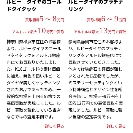
ルビー ダイヤのゴール
ルビーダイヤのプラチナ
ドタイタック
リング
5～8
6～9
買取相場
万円
買取相場
万円
10
13
アルトルは最大
万円で買取
アルトルは最大
万円で買取
神奈川県横浜市在住のお客様
静岡県静岡市在住のお客様よ
より、ルビー ダイヤのゴール
り、ルビーダイヤのプラチナ
ドタイタックをアルトル銀座
リングをアルトル銀座店にて
店にてお買取りいたしまし
買取させていただきました。
た。K18ゴールドの素材価値
他店では装飾石の評価が難し
に加え、発色の良いルビーと
いとされたお品物でしたが、
ダイヤが美しくセッティング
ミステリーセッティングとい
されたお品であったため、一
う特殊構造とデザイン性を総
般的な相場を上回る価格での
合評価し、相場6～9万円を上
高価買取が実現しました。ル
回る13万円での高価買取を実
ビー買取を強化している当店
現しました。ルビー買取に強
ならではの査定事例です。
い当店の査定事例です。
詳しく見る
詳しく見る