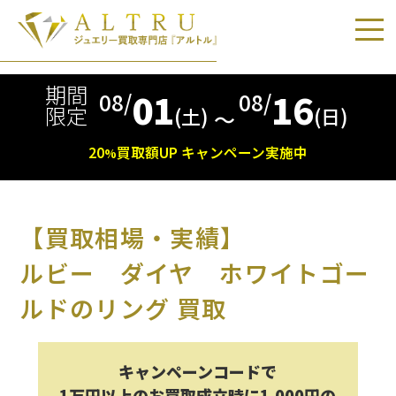
期間
01
16
08/
08/
限定
(土)
(日)
〜
20
買取額
UP
キャンペーン実施中
%
【買取相場・実績】
ルビー ダイヤ ホワイトゴー
ルドのリング 買取
キャンペーンコードで
1万円以上のお買取成立時に1,000円の