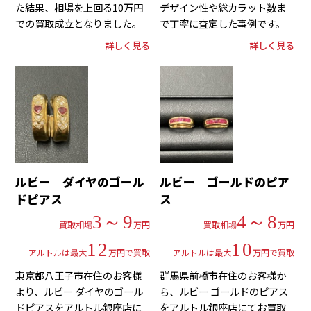
た結果、相場を上回る10万円
デザイン性や総カラット数ま
での買取成立となりました。
で丁寧に査定した事例です。
詳しく見る
詳しく見る
ルビー ダイヤのゴール
ルビー ゴールドのピア
ドピアス
ス
3～9
4～8
買取相場
万円
買取相場
万円
12
10
アルトルは最大
万円で買取
アルトルは最大
万円で買取
東京都八王子市在住のお客様
群馬県前橋市在住のお客様か
より、ルビー ダイヤのゴール
ら、ルビー ゴールドのピアス
ドピアスをアルトル銀座店に
をアルトル銀座店にてお買取