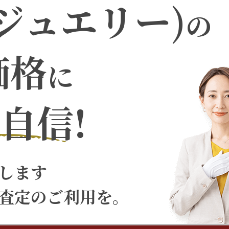
ジュエリー)
の
価格
に
自信!
します
査定のご利用を。