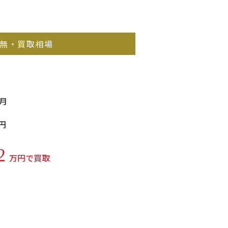
無・買取相場
2月
円
2
万円で買取