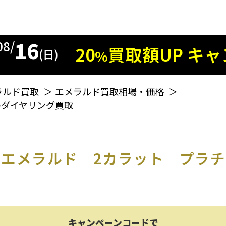
16
08/
20
買取額
UP
キャ
%
(日)
ラルド買取
＞
エメラルド買取相場・価格
＞
のダイヤリング買取
エメラルド 2カラット プラチ
キャンペーンコードで