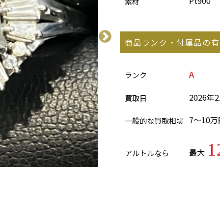
Pt900
素材
商品ランク・付属品の有
A
ランク
2026年
買取日
7～10万
一般的な買取相場
1
最大
アルトルなら