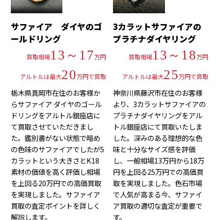
サファイア ダイヤのゴ
3カラットサファイアの
ールドリング
プラチナダイヤリング
13～17
13～18
買取相場
万円
買取相場
万円
20
25
アルトルは最大
万円で買取
アルトルは最大
万円で買取
栃木県真岡市在住のお客様か
神奈川県藤沢市在住のお客様
らサファイア ダイヤのゴール
より、3カラットサファイアの
ドリングをアルトル銀座店に
プラチナダイヤリングをアル
て買取させていただきまし
トル銀座店にて買取いたしま
た。鑑別書がない状態で暗め
した。深みのある理想的な色
の色味のサファイアでしたが5
味と十分なサイズ感を評価
カラットという大きさとK18
し、一般相場13万円から18万
素材の価値を高く評価し相場
円を上回る25万円での高価買
を上回る20万円での高価買取
取を実現しました。色石市場
を実現しました。サファイア
で人気が高まる今、サファイ
買取の査定ポイントを詳しく
ア買取の適切な査定が重要で
解説します。
す。