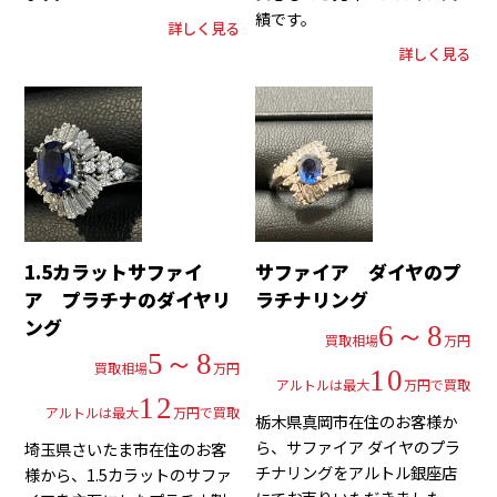
績です。
詳しく見る
詳しく見る
1.5カラットサファイ
サファイア ダイヤのプ
ア プラチナのダイヤリ
ラチナリング
ング
6～8
買取相場
万円
5～8
買取相場
万円
10
アルトルは最大
万円で買取
12
アルトルは最大
万円で買取
栃木県真岡市在住のお客様か
ら、サファイア ダイヤのプラ
埼玉県さいたま市在住のお客
チナリングをアルトル銀座店
様から、1.5カラットのサファ