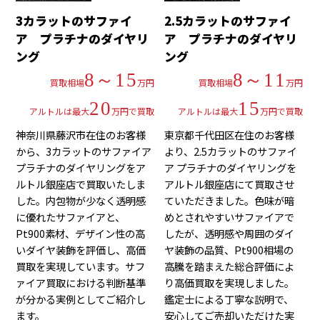
3カラットのサファイ
2.5カラットのサファイ
ア プラチナのダイヤリ
ア プラチナのダイヤリ
ング
ング
8～15
8～11
買取相場
万円
買取相場
万円
20
15
アルトルは最大
万円で買取
アルトルは最大
万円で買取
神奈川県藤沢市在住のお客様
東京都千代田区在住のお客様
から、3カラットのサファイア
より、2.5カラットのサファイ
プラチナのダイヤリングをア
ア プラチナのダイヤリングを
ルトル銀座店で買取いたしま
アルトル銀座店にて買取させ
した。内包物が少なく透明感
ていただきました。色味が暗
に優れたサファイアと、
めとされやすいサファイアで
Pt900素材、デザイン性の高
したが、透明感や周囲のダイ
いダイヤ装飾を評価し、高価
ヤ装飾の品質、Pt900相場の
買取を実現しています。サフ
高騰を踏まえた総合評価によ
ァイア買取における判断基準
り高価買取を実現しました。
が分かる実例としてご紹介し
鑑定士による丁寧な説明で、
ます。
安心してご売却いただけた実