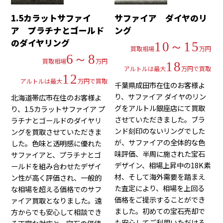
1.5カラットサファイ
サファイア ダイヤのリ
ア プラチナとゴールド
ング
のダイヤリング
10～15
買取相場
万円
6～8
買取相場
万円
18
アルトルは最大
万円で買取
12
アルトルは最大
万円で買取
千葉県成田市在住のお客様よ
り、サファイア ダイヤのリン
北海道帯広市在住のお客様よ
グをアルトル銀座店にて買取
り、1.5カラットサファイア プ
させていただきました。ブラ
ラチナとゴールドのダイヤリ
ンド刻印のないリングでした
ングを買取させていただきま
が、サファイアの全体的な色
した。色味と透明感に優れた
味評価、半周に施された宝石
サファイアと、プラチナとゴ
デザイン、相場上昇中の18K素
ールドを組み合わせたデザイ
材、そして海外需要を踏まえ
ン性が高く評価され、一般的
た査定により、相場を上回る
な相場を超える価格でのサフ
価格をご提示することができ
ァイア買取となりました。遠
ました。初めての宝石売却で
方からでも安心して相談でき
も安心してご利用いただける