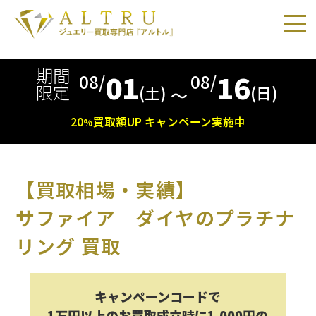
期間
01
16
08/
08/
限定
(土)
(日)
〜
20
買取額
UP
キャンペーン実施中
%
【買取相場・実績】
サファイア ダイヤのプラチナ
リング 買取
キャンペーンコードで
1万円以上のお買取成立時に1,000円の