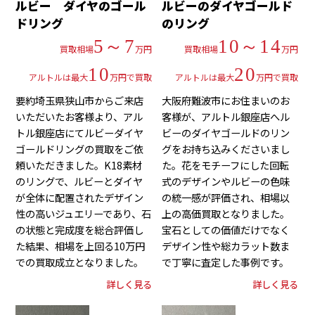
ルビー ダイヤのゴール
ルビーのダイヤゴールド
ドリング
のリング
5～7
10～14
買取相場
万円
買取相場
万円
10
20
アルトルは最大
万円で買取
アルトルは最大
万円で買取
要約埼玉県狭山市からご来店
大阪府難波市にお住まいのお
いただいたお客様より、アル
客様が、アルトル銀座店へル
トル銀座店にてルビーダイヤ
ビーのダイヤゴールドのリン
ゴールドリングの買取をご依
グをお持ち込みくださいまし
頼いただきました。K18素材
た。花をモチーフにした回転
のリングで、ルビーとダイヤ
式のデザインやルビーの色味
が全体に配置されたデザイン
の統一感が評価され、相場以
性の高いジュエリーであり、石
上の高価買取となりました。
の状態と完成度を総合評価し
宝石としての価値だけでなく
た結果、相場を上回る10万円
デザイン性や総カラット数ま
での買取成立となりました。
で丁寧に査定した事例です。
詳しく見る
詳しく見る