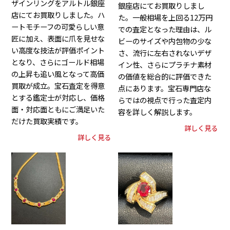
ザインリングをアルトル銀座
銀座店にてお買取りしまし
店にてお買取りしました。ハ
た。一般相場を上回る12万円
ートモチーフの可愛らしい意
での査定となった理由は、ル
匠に加え、表面に爪を見せな
ビーのサイズや内包物の少な
い高度な技法が評価ポイント
さ、流行に左右されないデザ
となり、さらにゴールド相場
イン性、さらにプラチナ素材
の上昇も追い風となって高価
の価値を総合的に評価できた
買取が成立。宝石査定を得意
点にあります。宝石専門店な
とする鑑定士が対応し、価格
らではの視点で行った査定内
面・対応面ともにご満足いた
容を詳しく解説します。
だけた買取実績です。
詳しく見る
詳しく見る