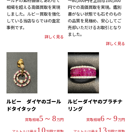
ールドの素材価値とあわせて
～80,000円を上回る100,000
相場を超える高価買取を実現
円での高価買取を実現。鑑別
しました。ルビー買取を強化
書がない状態でも石そのもの
している当店ならではの査定
の品質を見極め、安心してご
事例です。
売却いただけるお取引となり
ました。
詳しく見る
詳しく見る
ルビー ダイヤのゴール
ルビーダイヤのプラチナ
ドタイタック
リング
5～8
6～9
買取相場
万円
買取相場
万円
10
13
アルトルは最大
万円で買取
アルトルは最大
万円で買取