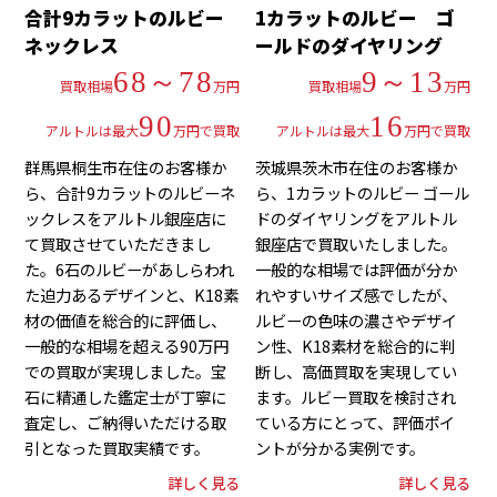
合計9カラットのルビー
1カラットのルビー ゴ
ネックレス
ールドのダイヤリング
68～78
9～13
買取相場
万円
買取相場
万円
90
16
アルトルは最大
万円で買取
アルトルは最大
万円で買取
群馬県桐生市在住のお客様か
茨城県茨木市在住のお客様か
ら、合計9カラットのルビーネ
ら、1カラットのルビー ゴール
ックレスをアルトル銀座店に
ドのダイヤリングをアルトル
て買取させていただきまし
銀座店で買取いたしました。
た。6石のルビーがあしらわれ
一般的な相場では評価が分か
た迫力あるデザインと、K18素
れやすいサイズ感でしたが、
材の価値を総合的に評価し、
ルビーの色味の濃さやデザイ
一般的な相場を超える90万円
ン性、K18素材を総合的に判
での買取が実現しました。宝
断し、高価買取を実現してい
石に精通した鑑定士が丁寧に
ます。ルビー買取を検討され
査定し、ご納得いただける取
ている方にとって、評価ポイ
引となった買取実績です。
ントが分かる実例です。
詳しく見る
詳しく見る