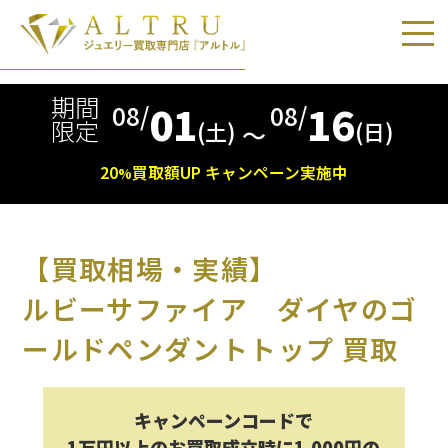
期間
01
16
08/
08/
限定
(土)
(日)
〜
20
買取額
UP
キャンペーン実施中
%
【買取相場・実績】
ルビーサファイア ダイヤのゴ
ールドペンダントトップ 買取
キャンペーンコードで
1万円以上のお買取成立時に1,000円の