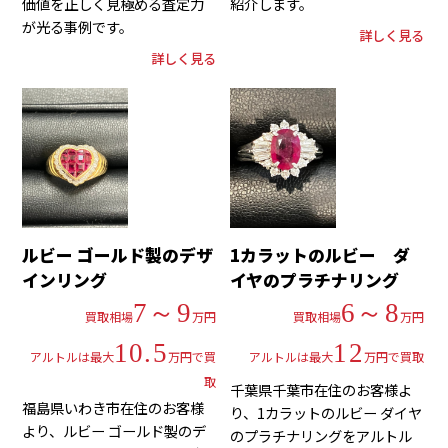
価値を正しく見極める査定力
紹介します。
が光る事例です。
詳しく見る
詳しく見る
ルビー ゴールド製のデザ
1カラットのルビー ダ
インリング
イヤのプラチナリング
7～9
6～8
買取相場
万円
買取相場
万円
10.5
12
アルトルは最大
万円で買
アルトルは最大
万円で買取
取
千葉県千葉市在住のお客様よ
福島県いわき市在住のお客様
り、1カラットのルビー ダイヤ
より、ルビー ゴールド製のデ
のプラチナリングをアルトル