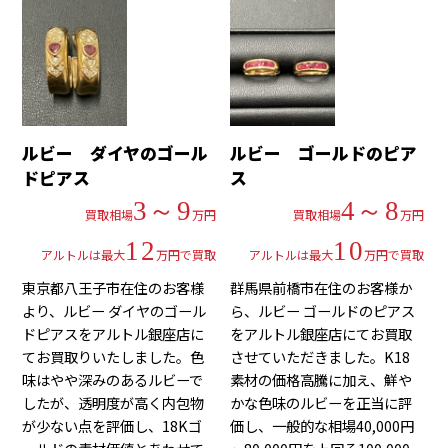
ルビー ダイヤのゴール
ルビー ゴールドのピア
ドピアス
ス
3～9
4～8
買取相場
万円
買取相場
万円
12
10
アルトルは最大
万円で買取
アルトルは最大
万円で買取
東京都八王子市在住のお客様
群馬県前橋市在住のお客様か
より、ルビー ダイヤのゴール
ら、ルビー ゴールドのピアス
ドピアスをアルトル銀座店に
をアルトル銀座店にてお買取
てお買取りいたしました。色
させていただきました。K18
味はやや深みのあるルビーで
素材の価格高騰に加え、鮮や
したが、透明度が高く内包物
かな色味のルビーを正当に評
が少ない点を評価し、18Kゴ
価し、一般的な相場40,000円