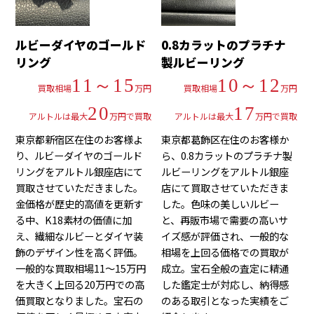
ルビーダイヤのゴールド
0.8カラットのプラチナ
リング
製ルビーリング
11～15
10～12
買取相場
万円
買取相場
万円
20
17
アルトルは最大
万円で買取
アルトルは最大
万円で買取
東京都新宿区在住のお客様よ
東京都葛飾区在住のお客様か
り、ルビーダイヤのゴールド
ら、0.8カラットのプラチナ製
リングをアルトル銀座店にて
ルビーリングをアルトル銀座
買取させていただきました。
店にて買取させていただきま
金価格が歴史的高値を更新す
した。色味の美しいルビー
る中、K18素材の価値に加
と、再販市場で需要の高いサ
え、繊細なルビーとダイヤ装
イズ感が評価され、一般的な
飾のデザイン性を高く評価。
相場を上回る価格での買取が
一般的な買取相場11～15万円
成立。宝石全般の査定に精通
を大きく上回る20万円での高
した鑑定士が対応し、納得感
価買取となりました。宝石の
のある取引となった実績をご