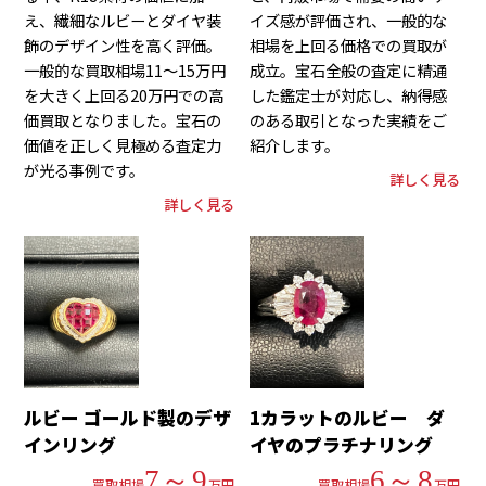
え、繊細なルビーとダイヤ装
イズ感が評価され、一般的な
飾のデザイン性を高く評価。
相場を上回る価格での買取が
一般的な買取相場11～15万円
成立。宝石全般の査定に精通
を大きく上回る20万円での高
した鑑定士が対応し、納得感
価買取となりました。宝石の
のある取引となった実績をご
価値を正しく見極める査定力
紹介します。
が光る事例です。
詳しく見る
詳しく見る
ルビー ゴールド製のデザ
1カラットのルビー ダ
インリング
イヤのプラチナリング
7～9
6～8
買取相場
万円
買取相場
万円