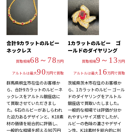
合計9カラットのルビー
1カラットのルビー ゴ
ネックレス
ールドのダイヤリング
68～78
9～13
買取相場
万円
買取相場
万円
90
16
アルトルは最大
万円で買取
アルトルは最大
万円で買取
群馬県桐生市在住のお客様か
茨城県茨木市在住のお客様か
ら、合計9カラットのルビーネ
ら、1カラットのルビー ゴール
ックレスをアルトル銀座店に
ドのダイヤリングをアルトル
て買取させていただきまし
銀座店で買取いたしました。
た。6石のルビーがあしらわれ
一般的な相場では評価が分か
た迫力あるデザインと、K18素
れやすいサイズ感でしたが、
材の価値を総合的に評価し、
ルビーの色味の濃さやデザイ
一般的な相場を超える90万円
ン性、K18素材を総合的に判