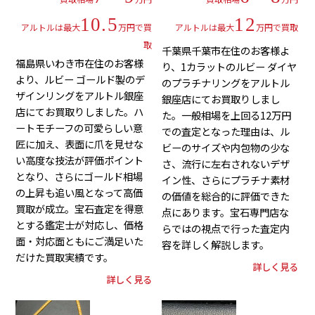
10.5
12
アルトルは最大
万円で買
アルトルは最大
万円で買取
取
千葉県千葉市在住のお客様よ
福島県いわき市在住のお客様
り、1カラットのルビー ダイヤ
より、ルビー ゴールド製のデ
のプラチナリングをアルトル
ザインリングをアルトル銀座
銀座店にてお買取りしまし
店にてお買取りしました。ハ
た。一般相場を上回る12万円
ートモチーフの可愛らしい意
での査定となった理由は、ル
匠に加え、表面に爪を見せな
ビーのサイズや内包物の少な
い高度な技法が評価ポイント
さ、流行に左右されないデザ
となり、さらにゴールド相場
イン性、さらにプラチナ素材
の上昇も追い風となって高価
の価値を総合的に評価できた
買取が成立。宝石査定を得意
点にあります。宝石専門店な
とする鑑定士が対応し、価格
らではの視点で行った査定内
面・対応面ともにご満足いた
容を詳しく解説します。
だけた買取実績です。
詳しく見る
詳しく見る