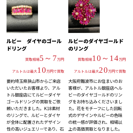
ルビー ダイヤのゴール
ルビーのダイヤゴールド
ドリング
のリング
5～7
10～14
買取相場
万円
買取相場
万円
10
20
アルトルは最大
万円で買取
アルトルは最大
万円で買取
要約埼玉県狭山市からご来店
大阪府難波市にお住まいのお
いただいたお客様より、アル
客様が、アルトル銀座店へル
トル銀座店にてルビーダイヤ
ビーのダイヤゴールドのリン
ゴールドリングの買取をご依
グをお持ち込みくださいまし
頼いただきました。K18素材
た。花をモチーフにした回転
のリングで、ルビーとダイヤ
式のデザインやルビーの色味
が全体に配置されたデザイン
の統一感が評価され、相場以
性の高いジュエリーであり、石
上の高価買取となりました。