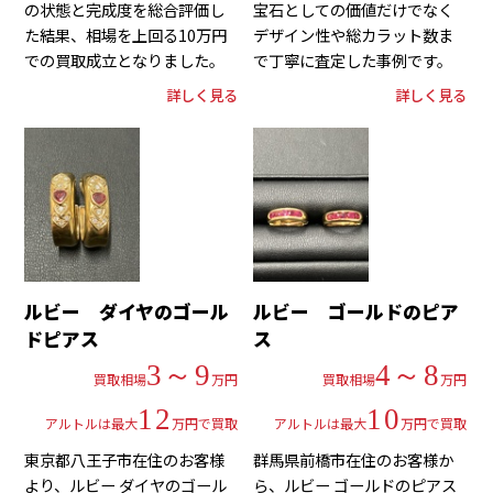
の状態と完成度を総合評価し
宝石としての価値だけでなく
た結果、相場を上回る10万円
デザイン性や総カラット数ま
での買取成立となりました。
で丁寧に査定した事例です。
詳しく見る
詳しく見る
ルビー ダイヤのゴール
ルビー ゴールドのピア
ドピアス
ス
3～9
4～8
買取相場
万円
買取相場
万円
12
10
アルトルは最大
万円で買取
アルトルは最大
万円で買取
東京都八王子市在住のお客様
群馬県前橋市在住のお客様か
より、ルビー ダイヤのゴール
ら、ルビー ゴールドのピアス