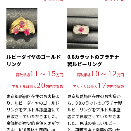
ルビーダイヤのゴールド
0.8カラットのプラチナ
リング
製ルビーリング
11～15
10～12
買取相場
万円
買取相場
万円
20
17
アルトルは最大
万円で買取
アルトルは最大
万円で買取
東京都新宿区在住のお客様よ
東京都葛飾区在住のお客様か
り、ルビーダイヤのゴールド
ら、0.8カラットのプラチナ製
リングをアルトル銀座店にて
ルビーリングをアルトル銀座
買取させていただきました。
店にて買取させていただきま
金価格が歴史的高値を更新す
した。色味の美しいルビー
る中、K18素材の価値に加
と、再販市場で需要の高いサ