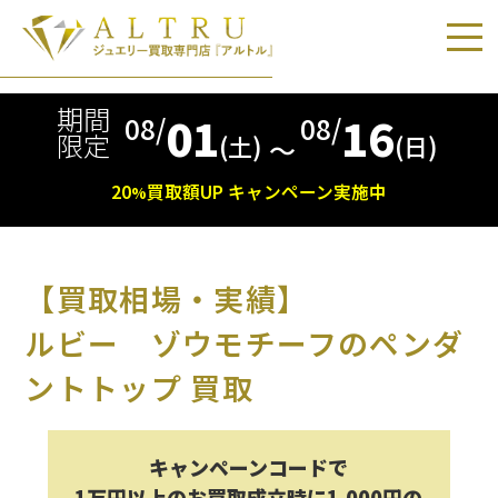
期間
01
16
08/
08/
限定
(土)
(日)
〜
20
買取額
UP
キャンペーン実施中
%
【買取相場・実績】
ルビー ゾウモチーフのペンダ
ントトップ 買取
キャンペーンコードで
1万円以上のお買取成立時に1,000円の