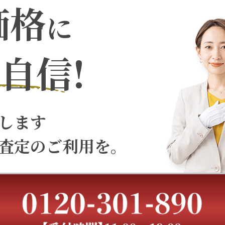
価格
に
自信!
します
査定のご利用を。