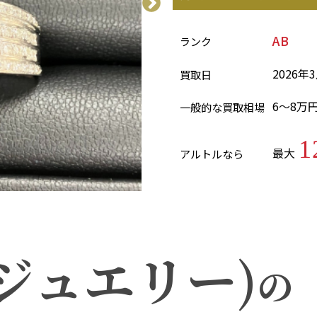
AB
ランク
2026年
買取日
6～8万
一般的な買取相場
1
最大
アルトルなら
ジュエリー)
の