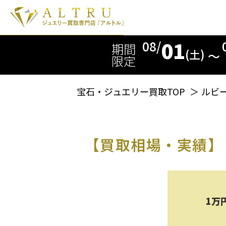
01
08/
期間
(土)
〜
限定
宝石・ジュエリー買取TOP
＞
ルビ
【買取相場・実績】
1万