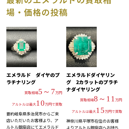
場・価格の投稿
エメラルド ダイヤのプ
エメラルドダイヤリン
ラチナリング
グ 2カラットのプラチ
ナダイヤリング
5～7
買取相場
万円
8～11
買取相場
万円
10
アルトルは最大
万円で買取
15
アルトルは最大
万円で買取
要約岐阜県多治見市からご来
店いただいたお客様より、ア
神奈川県平塚市在住のお客様
ルトル銀座店にてエメラルド
よりアルトル銀座店へお持ち