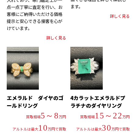
ます。
点一点丁寧に査定を行い、お
客様にご納得いただける価格
詳しく見る
提示と安心できる接客を心が
けています。
詳しく見る
エメラルド ダイヤのゴ
4カラットエメラルドプ
ールドリング
ラチナのダイヤリング
5～8
15～22
買取相場
万円
買取相場
万円
10
30
アルトルは最大
万円で買取
アルトルは最大
万円で買取