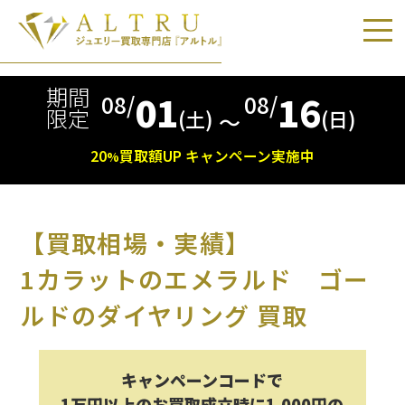
期間
01
16
08/
08/
限定
(土)
(日)
〜
20
買取額
UP
キャンペーン実施中
%
【買取相場・実績】
1カラットのエメラルド ゴー
ルドのダイヤリング 買取
キャンペーンコードで
1万円以上のお買取成立時に1,000円の