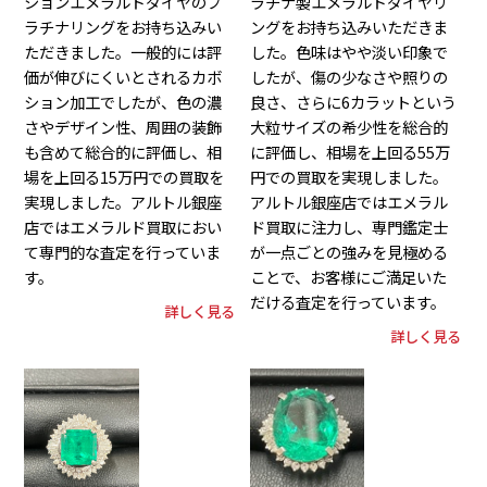
ションエメラルドダイヤのプ
ラチナ製エメラルドダイヤリ
ラチナリングをお持ち込みい
ングをお持ち込みいただきま
ただきました。一般的には評
した。色味はやや淡い印象で
価が伸びにくいとされるカボ
したが、傷の少なさや照りの
ション加工でしたが、色の濃
良さ、さらに6カラットという
さやデザイン性、周囲の装飾
大粒サイズの希少性を総合的
も含めて総合的に評価し、相
に評価し、相場を上回る55万
場を上回る15万円での買取を
円での買取を実現しました。
実現しました。アルトル銀座
アルトル銀座店ではエメラル
店ではエメラルド買取におい
ド買取に注力し、専門鑑定士
て専門的な査定を行っていま
が一点ごとの強みを見極める
す。
ことで、お客様にご満足いた
だける査定を行っています。
詳しく見る
詳しく見る