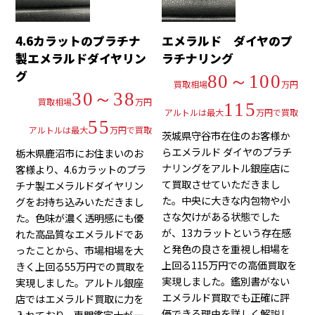
4.6カラットのプラチナ
エメラルド ダイヤのプ
製エメラルドダイヤリン
ラチナリング
グ
80～100
買取相場
万円
30～38
買取相場
万円
115
アルトルは最大
万円で買取
55
アルトルは最大
万円で買取
茨城県守谷市在住のお客様か
らエメラルド ダイヤのプラチ
栃木県鹿沼市にお住まいのお
ナリングをアルトル銀座店に
客様より、4.6カラットのプラ
て買取させていただきまし
チナ製エメラルドダイヤリン
た。中央に大きな内包物や小
グをお持ち込みいただきまし
さな欠けがある状態でした
た。色味が濃く透明感にも優
が、13カラットという存在感
れた高品質なエメラルドであ
と発色の良さを重視し相場を
ったことから、市場相場を大
上回る115万円での高価買取を
きく上回る55万円での買取を
実現しました。鑑別書がない
実現しました。アルトル銀座
エメラルド買取でも正確に評
店ではエメラルド買取に力を
価できる理由を詳しく解説し
入れており、専門鑑定士が一