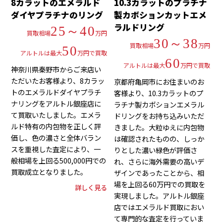
8カラットのエメラルド
10.3カラットのプラチナ
ダイヤプラチナのリング
製カボションカットエメ
ラルドリング
25～40
買取相場
万円
30～38
買取相場
万円
50
アルトルは最大
万円で買取
60
アルトルは最大
万円で買取
神奈川県秦野市からご来店い
ただいたお客様より、8カラッ
京都府亀岡市にお住まいのお
トのエメラルドダイヤプラチ
客様より、10.3カラットのプ
ナリングをアルトル銀座店に
ラチナ製カボションエメラル
て買取いたしました。エメラ
ドリングをお持ち込みいただ
ルド特有の内包物を正しく評
きました。大粒ゆえに内包物
価し、色の濃さと全体バラン
は確認されたものの、しっか
スを重視した査定により、一
りとした濃い緑色が評価さ
般相場を上回る500,000円での
れ、さらに海外需要の高いデ
買取成立となりました。
ザインであったことから、相
場を上回る60万円での買取を
詳しく見る
実現しました。アルトル銀座
店ではエメラルド買取におい
て専門的な査定を行っていま