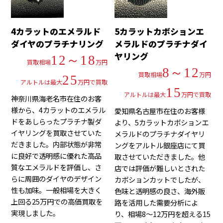
4カラットのエメラルド
5カラットカボションエ
ダイヤのプラチナリング
メラルドのプラチナダイ
ヤリング
12～18
買取相場
万円
8～12
買取相場
万円
25
アルトルは最大
万円で買取
15
アルトルは最大
万円で買取
神奈川県海老名市在住のお客
様から、4カラットのエメラル
愛知県名古屋市在住のお客様
ドをあしらったプラチナ製ダ
より、5カラットカボションエ
イヤリングを買取させていた
メラルドのプラチナダイヤリ
だきました。内部状態が非常
ングをアルトル銀座店にて買
に良好で透明感に優れた高品
取させていただきました。他
質なエメラルドを評価し、さ
店では評価が難しいとされた
らに周囲のダイヤのデザイン
カボションカットでしたが、
性も加味。一般相場を大きく
色味と透明感の良さ、海外販
上回る25万円での高価買取を
路を活用した需要分析によ
実現しました。
り、相場8～12万円を超える15