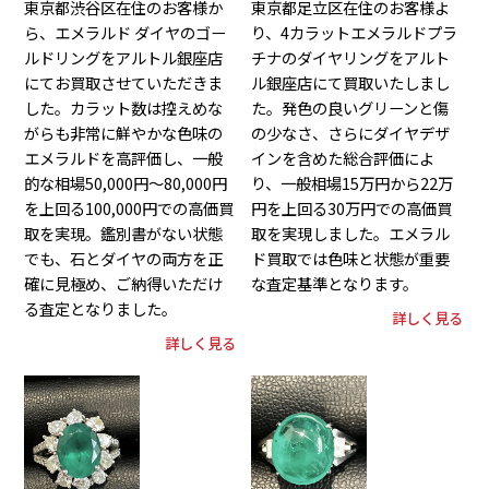
東京都渋谷区在住のお客様か
東京都足立区在住のお客様よ
ら、エメラルド ダイヤのゴー
り、4カラットエメラルドプラ
ルドリングをアルトル銀座店
チナのダイヤリングをアルト
にてお買取させていただきま
ル銀座店にて買取いたしまし
した。カラット数は控えめな
た。発色の良いグリーンと傷
がらも非常に鮮やかな色味の
の少なさ、さらにダイヤデザ
エメラルドを高評価し、一般
インを含めた総合評価によ
的な相場50,000円～80,000円
り、一般相場15万円から22万
を上回る100,000円での高価買
円を上回る30万円での高価買
取を実現。鑑別書がない状態
取を実現しました。エメラル
でも、石とダイヤの両方を正
ド買取では色味と状態が重要
確に見極め、ご納得いただけ
な査定基準となります。
る査定となりました。
詳しく見る
詳しく見る