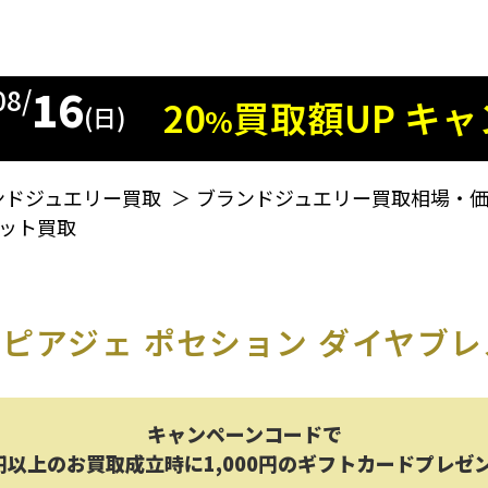
16
08/
20
買取額
UP
キャ
%
(日)
ンドジュエリー買取
＞
ブランドジュエリー買取相場・
レット買取
ピアジェ ポセション ダイヤブレ
キャンペーンコードで
円以上のお買取成立時に1,000円のギフトカードプレゼ