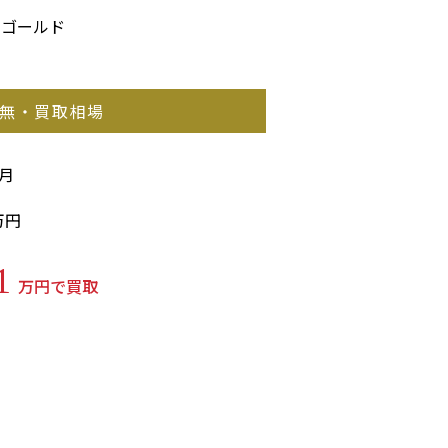
ーゴールド
無・買取相場
5月
万円
1
万円で買取