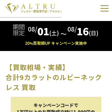
期間
01
16
08/
08/
限定
(土)
(日)
〜
20
買取額
UP
キャンペーン実施中
%
【買取相場・実績】
合計9カラットのルビーネック
レス 買取
キャンペーンコードで
1万円以上のお買取成立時に1,000円の