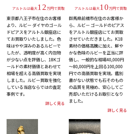
12
10
アルトルは最大
万円で買取
アルトルは最大
万円で買取
東京都八王子市在住のお客様
群馬県前橋市在住のお客様か
より、ルビー ダイヤのゴール
ら、ルビー ゴールドのピアス
ドピアスをアルトル銀座店に
をアルトル銀座店にてお買取
てお買取りいたしました。色
させていただきました。K18
味はやや深みのあるルビーで
素材の価格高騰に加え、鮮や
したが、透明度が高く内包物
かな色味のルビーを正当に評
が少ない点を評価し、18Kゴ
価し、一般的な相場40,000円
ールドの素材価値とあわせて
～80,000円を上回る100,000
相場を超える高価買取を実現
円での高価買取を実現。鑑別
しました。ルビー買取を強化
書がない状態でも石そのもの
している当店ならではの査定
の品質を見極め、安心してご
事例です。
売却いただけるお取引となり
ました。
詳しく見る
詳しく見る