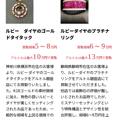
ルビー ダイヤのゴール
ルビーダイヤのプラチナ
ドタイタック
リング
5～8
6～9
買取相場
万円
買取相場
万円
10
13
アルトルは最大
万円で買取
アルトルは最大
万円で買取
神奈川県横浜市在住のお客様
静岡県静岡市在住のお客様よ
より、ルビー ダイヤのゴール
り、ルビーダイヤのプラチナ
ドタイタックをアルトル銀座
リングをアルトル銀座店にて
店にてお買取りいたしまし
買取させていただきました。
た。K18ゴールドの素材価値
他店では装飾石の評価が難し
に加え、発色の良いルビーと
いとされたお品物でしたが、
ダイヤが美しくセッティング
ミステリーセッティングとい
されたお品であったため、一
う特殊構造とデザイン性を総
般的な相場を上回る価格での
合評価し、相場6～9万円を上