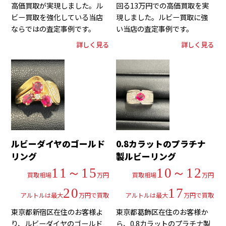
高価買取が実現しました。ル
回る13万円での高価買取を実
ビー買取を強化している当店
現しました。ルビー買取に強
ならではの査定事例です。
い当店の査定事例です。
詳しく見る
詳しく見る
ルビーダイヤのゴールド
0.8カラットのプラチナ
リング
製ルビーリング
11～15
10～12
買取相場
万円
買取相場
万円
20
17
アルトルは最大
万円で買取
アルトルは最大
万円で買取
東京都新宿区在住のお客様よ
東京都葛飾区在住のお客様か
り、ルビーダイヤのゴールド
ら、0.8カラットのプラチナ製