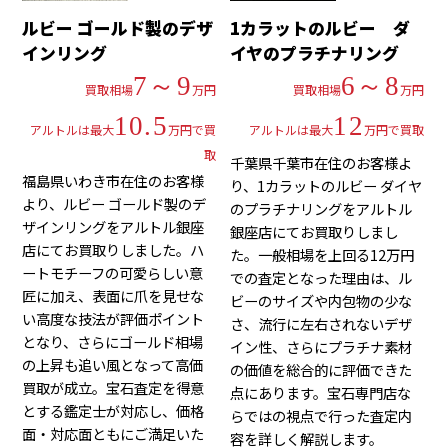
ルビー ゴールド製のデザ
1カラットのルビー ダ
インリング
イヤのプラチナリング
7～9
6～8
買取相場
万円
買取相場
万円
10.5
12
アルトルは最大
万円で買
アルトルは最大
万円で買取
取
千葉県千葉市在住のお客様よ
福島県いわき市在住のお客様
り、1カラットのルビー ダイヤ
より、ルビー ゴールド製のデ
のプラチナリングをアルトル
ザインリングをアルトル銀座
銀座店にてお買取りしまし
店にてお買取りしました。ハ
た。一般相場を上回る12万円
ートモチーフの可愛らしい意
での査定となった理由は、ル
匠に加え、表面に爪を見せな
ビーのサイズや内包物の少な
い高度な技法が評価ポイント
さ、流行に左右されないデザ
となり、さらにゴールド相場
イン性、さらにプラチナ素材
の上昇も追い風となって高価
の価値を総合的に評価できた
買取が成立。宝石査定を得意
点にあります。宝石専門店な
とする鑑定士が対応し、価格
らではの視点で行った査定内
面・対応面ともにご満足いた
容を詳しく解説します。