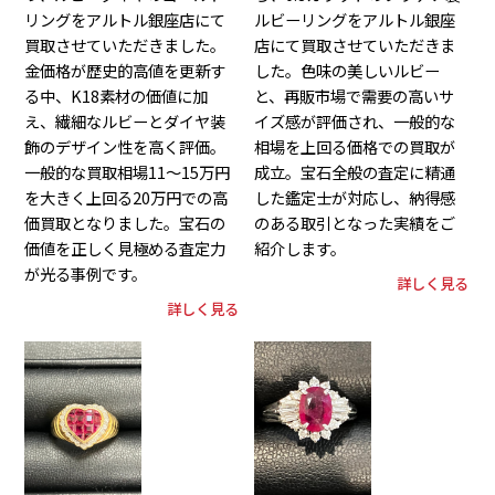
リングをアルトル銀座店にて
ルビーリングをアルトル銀座
買取させていただきました。
店にて買取させていただきま
金価格が歴史的高値を更新す
した。色味の美しいルビー
る中、K18素材の価値に加
と、再販市場で需要の高いサ
え、繊細なルビーとダイヤ装
イズ感が評価され、一般的な
飾のデザイン性を高く評価。
相場を上回る価格での買取が
一般的な買取相場11～15万円
成立。宝石全般の査定に精通
を大きく上回る20万円での高
した鑑定士が対応し、納得感
価買取となりました。宝石の
のある取引となった実績をご
価値を正しく見極める査定力
紹介します。
が光る事例です。
詳しく見る
詳しく見る