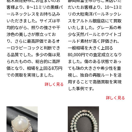
栃木県佐野市にお住まいのお
静岡県富士市からご来店いた
客様より、8～11ミリの黒蝶パ
だいたお客様より、10～13ミ
ールネックレスをお持ち込み
リの大粒南洋パールネックレ
いただきました。サイズは平
スをアルトル銀座店にて買取
均的ながら、照りの強さや干
いたしました。グレー系の希
渉色の美しさが際立ってお
少な天然パールとホワイトゴ
り、さらに最高評価であるオ
ールド素材が高く評価され、
ーロラピーコックと判断でき
一般相場を大きく上回る
る品質でした。多少の傷は見
80,000円での査定成立となり
られたものの、総合的に高評
ました。傷のある状態であっ
価となり、相場を上回る8万円
ても珠の大きさや希少性を重
での買取を実現しました。
視し、独自の再販ルートを活
用することで高価買取を実現
詳しく見る
した事例です。
詳しく見る