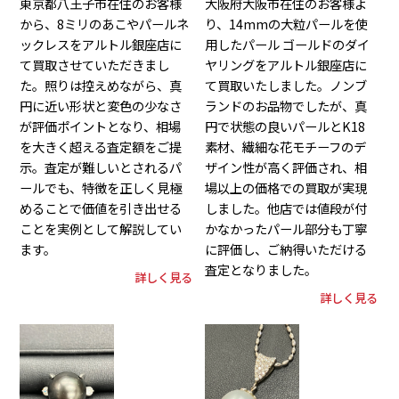
東京都八王子市在住のお客様
大阪府大阪市在住のお客様よ
から、8ミリのあこやパールネ
り、14mmの大粒パールを使
ックレスをアルトル銀座店に
用したパール ゴールドのダイ
て買取させていただきまし
ヤリングをアルトル銀座店に
た。照りは控えめながら、真
て買取いたしました。ノンブ
円に近い形状と変色の少なさ
ランドのお品物でしたが、真
が評価ポイントとなり、相場
円で状態の良いパールとK18
を大きく超える査定額をご提
素材、繊細な花モチーフのデ
示。査定が難しいとされるパ
ザイン性が高く評価され、相
ールでも、特徴を正しく見極
場以上の価格での買取が実現
めることで価値を引き出せる
しました。他店では値段が付
ことを実例として解説してい
かなかったパール部分も丁寧
ます。
に評価し、ご納得いただける
査定となりました。
詳しく見る
詳しく見る