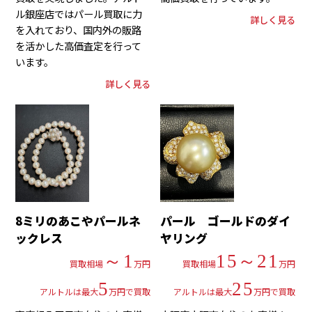
ル銀座店ではパール買取に力
詳しく見る
を入れており、国内外の販路
を活かした高価査定を行って
います。
詳しく見る
8ミリのあこやパールネ
パール ゴールドのダイ
ックレス
ヤリング
～1
15～21
買取相場
万円
買取相場
万円
5
25
アルトルは最大
万円で買取
アルトルは最大
万円で買取