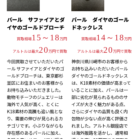
パール サファイアとダ
パール ダイヤのゴール
イヤのゴールドブローチ
ドネックレス
15～18
14～18
買取相場
万円
買取相場
万円
20
20
アルトルは最大
万円で買取
アルトルは最大
万円で買取
今回買取させていただいたパ
神奈川県川崎市のお客様から
ール サファイアとダイヤのゴ
お持ち込みいただいたパール
ールドブローチは、東京都杉
ダイヤのゴールドネックレス
並区にお住まいのお客様から
は、K18素材の価値が高まって
お持ち込みいただきました。
いることに加え、パールは一
動物モチーフのジュエリーは
部に劣化が見られるもののサ
海外で人気が高く、とくに
イズが大きく魅力がある点、
K18素材の高騰も追い風とな
さらにダイヤの品質も良く内
り、需要の伸びが見られるカ
包物が少ない点が高く評価さ
テゴリです。小ぶりながらも
れました。アルトル銀座店で
存在感のあるパールに加え、
は海外販路を活かし、通常相