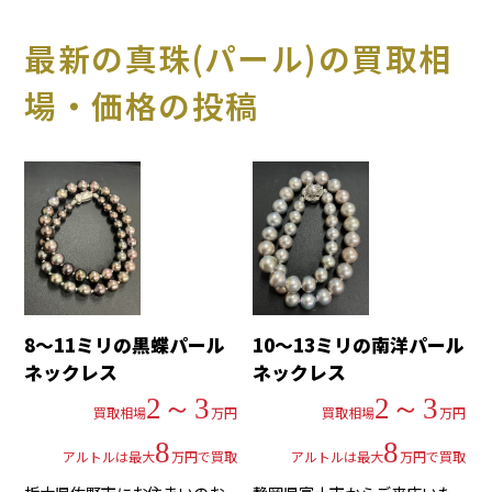
最新の真珠(パール)の買取相
場・価格の投稿
8～11ミリの黒蝶パール
10～13ミリの南洋パール
ネックレス
ネックレス
2～3
2～3
買取相場
万円
買取相場
万円
8
8
アルトルは最大
万円で買取
アルトルは最大
万円で買取