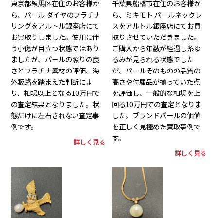
東京都練馬区在住のお客様か
千葉県船橋市在住のお客様か
ら、パール ダイヤのプラチナ
ら、ミキモト パールネックレ
リングをアルトル銀座店にて
スをアルトル銀座店にてお買
お買取りしました。使用に伴
取りさせていただきました。
う小傷が目立つ状態ではあり
ご購入から年数が経過し糸ゆ
ましたが、パールの照りの良
るみが見られる状態でした
さとプラチナ素材の評価、海
が、パールそのものの品質の
外販路を踏まえた判断によ
高さや付属品が揃っていた点
り、相場以上となる10万円で
を評価し、一般的な相場を上
の査定結果となりました。状
回る10万円での査定となりま
態だけに左右されない査定事
した。ブランドパールの価値
例です。
を正しく見極めた買取事例で
す。
詳しく見る
詳しく見る