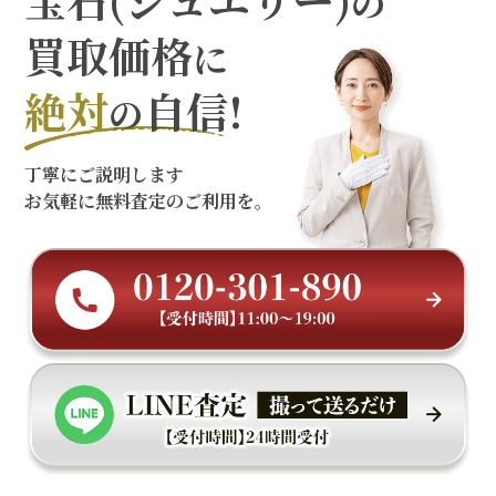
の
買取価格
に
絶対
自信!
の
丁寧にご説明します
お気軽に無料査定のご利用を。