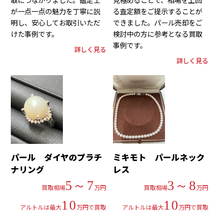
が一点一点の魅力を丁寧に説
る査定額をご提示することが
明し、安心してお取引いただ
できました。パール売却をご
けた事例です。
検討中の方に参考となる買取
事例です。
詳しく見る
詳しく見る
パール ダイヤのプラチ
ミキモト パールネック
ナリング
レス
5～7
3～8
買取相場
万円
買取相場
万円
10
10
アルトルは最大
万円で買取
アルトルは最大
万円で買取