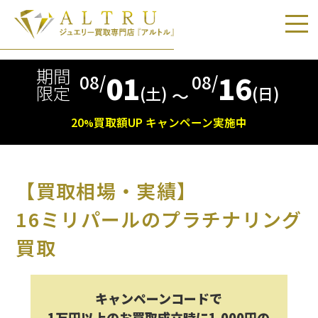
期間
01
16
08/
08/
限定
(土)
(日)
〜
20
買取額
UP
キャンペーン実施中
%
【買取相場・実績】
16ミリパールのプラチナリング
買取
キャンペーンコードで
1万円以上のお買取成立時に1,000円の