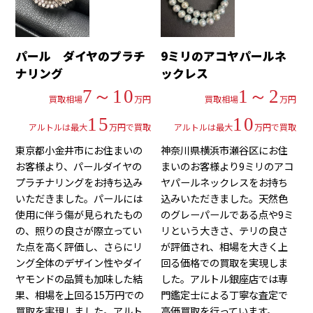
パール ダイヤのプラチ
9ミリのアコヤパールネ
ナリング
ックレス
7～10
1～2
買取相場
万円
買取相場
万円
15
10
アルトルは最大
万円で買取
アルトルは最大
万円で買取
東京都小金井市にお住まいの
神奈川県横浜市瀬谷区にお住
お客様より、パールダイヤの
まいのお客様より9ミリのアコ
プラチナリングをお持ち込み
ヤパールネックレスをお持ち
いただきました。パールには
込みいただきました。天然色
使用に伴う傷が見られたもの
のグレーパールである点や9ミ
の、照りの良さが際立ってい
リという大きさ、テリの良さ
た点を高く評価し、さらにリ
が評価され、相場を大きく上
ング全体のデザイン性やダイ
回る価格での買取を実現しま
ヤモンドの品質も加味した結
した。アルトル銀座店では専
果、相場を上回る15万円での
門鑑定士による丁寧な査定で
買取を実現しました。アルト
高価買取を行っています。