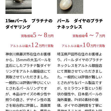
15㎜パール プラチナの
パール ダイヤのプラチ
ダイヤリング
ナネックレス
5～8
4～7
買取相場
万円
買取相場
万円
12
10
アルトルは最大
万円で買取
アルトルは最大
万円で買取
神奈川県藤沢市在住のお客様
埼玉県戸田市在住のお客様よ
から、15mmの大玉パールを
り、パール ダイヤのプラチナ
主石にしたプラチナ製ダイヤ
ネックレスをアルトル銀座店
リングをアルトル銀座店にて
にて買取させていただきまし
買取させていただきました。
た。一般的には評価が難しい
一般的には評価が伸びにくい
とされがちなパール製品です
とされるパールリングです
が、セミラウンド型という形
が、本品はサイズの希少性や
状の個性や、日本産パールの
照りの良さ、デザイン性の高
海外需要、Pt850素材の価
さを総合的に評価し、高価買
値、ダイヤの透明度を丁寧に
取につながりました。鑑定士
見極めることで、相場を上回