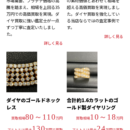
市場需要、プラチナ価格の高
の素材価値とあわせて相場を
騰を踏まえ、相場を上回る35
超える高価買取を実現しまし
万円での高価買取を実現。ダ
た。ダイヤ買取を強化してい
イヤ買取に強い鑑定士が一点
る当店ならではの査定事例で
ずつ丁寧に査定いたしまし
す。
た。
詳しく見る
詳しく見る
ダイヤのゴールドネック
合計約1.6カラットのゴ
レス
ールド製ダイヤリング
80～110
10～18
買取相場
万円
買取相場
万円
130
24
アルトルは最大
万円で買取
アルトルは最大
万円で買取