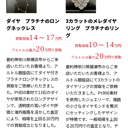
ダイヤ プラチナのロン
3カラットのメレダイヤ
グネックレス
リング プラチナのリン
グ
14～17
買取相場
万円
10～14
買取相場
万円
20
アルトルは最大
万円で買取
20
アルトルは最大
万円で買取
要約神奈川県横浜市からご来
店いただいたお客様より、ア
要約神奈川県綾瀬市からご来
ルトル銀座店にてダイヤ付き
店いただいたお客様より、ア
プラチナロングネックレスの
ルトル銀座店にて3カラットの
買取をご依頼いただきまし
ダイヤリングの買取をご依頼
た。Pt850素材で13石のダイ
いただきました。Pt900素材
ヤが使用されたロングデザイ
を使用したジュエリーで、複数
ンで、透明度の高いダイヤ評
の小さなダイヤモンドを贅沢
価と海外販路を活かした査定
にセッティングしたデザイン
により、相場を上回る20万円
が特徴です。一般相場を上回
での買取成立となりました。
る20万円での査定となり、デ