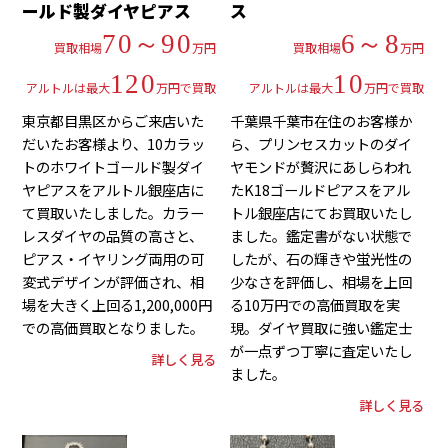
ールド製ダイヤピアス
ス
70～90
6～8
買取相場
万円
買取相場
万円
120
10
アルトルは最大
万円で買取
アルトルは最大
万円で買取
東京都目黒区からご来店いた
千葉県千葉市在住のお客様か
だいたお客様より、10カラッ
ら、プリンセスカットのダイ
トのホワイトゴールド製ダイ
ヤモンドが贅沢にあしらわれ
ヤピアスをアルトル銀座店に
たK18ゴールドピアスをアル
て買取いたしました。カラー
トル銀座店にてお買取いたし
レスダイヤの品質の高さと、
ました。鑑定書がない状態で
ピアス・イヤリング両用の可
したが、石の輝きや蛍光性の
変式デザインが評価され、相
少なさを評価し、相場を上回
場を大きく上回る1,200,000円
る10万円での高価買取を実
での高価買取となりました。
現。ダイヤ買取に強い鑑定士
が一点ずつ丁寧に査定いたし
詳しく見る
ました。
詳しく見る