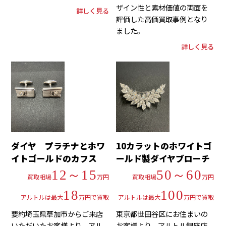
ザイン性と素材価値の両面を
詳しく見る
評価した高価買取事例となり
ました。
詳しく見る
ダイヤ プラチナとホワ
10カラットのホワイトゴ
イトゴールドのカフス
ールド製ダイヤブローチ
12～15
50～60
買取相場
万円
買取相場
万円
18
100
アルトルは最大
万円で買取
アルトルは最大
万円で買取
要約埼玉県草加市からご来店
東京都世田谷区にお住まいの
いただいたお客様より、アル
お客様より、アルトル銀座店