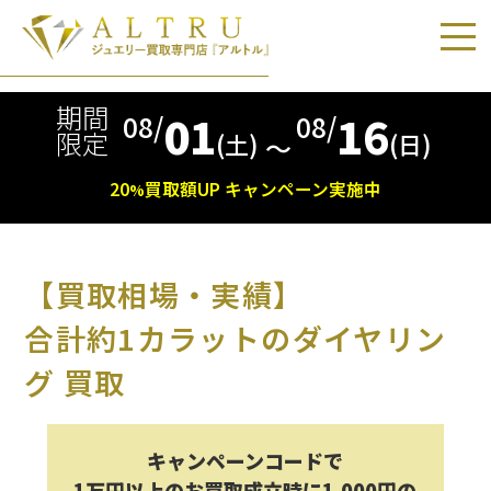
期間
01
16
08/
08/
限定
(土)
(日)
〜
20
買取額
UP
キャンペーン実施中
%
【買取相場・実績】
合計約1カラットのダイヤリン
グ 買取
キャンペーンコードで
1万円以上のお買取成立時に1,000円の