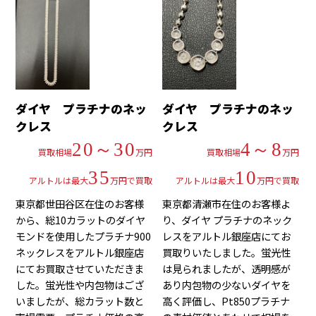
ダイヤ プラチナのネッ
ダイヤ プラチナのネッ
クレス
クレス
20～30
4～8
買取相場
万円
買取相場
万円
35
10
アルトルは最大
万円で買取
アルトルは最大
万円で買取
東京都世田谷区在住のお客様
東京都清瀬市在住のお客様よ
から、総10カラットのダイヤ
り、ダイヤ プラチナのネック
モンドを使用したプラチナ900
レスをアルトル銀座店にてお
ネックレスをアルトル銀座店
買取りいたしました。蛍光性
にてお買取させていただきま
は見られましたが、透明感が
した。蛍光性や内包物はござ
あり内包物の少ないダイヤを
いましたが、総カラット数と
高く評価し、Pt850プラチナ