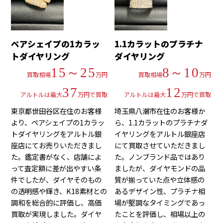
ペアシェイプの1カラッ
1.1カラットのプラチナ
トダイヤリング
ダイヤリング
15～25
8～10
買取相場
万円
買取相場
万円
37
12
アルトルは最大
万円で買取
アルトルは最大
万円で買取
東京都世田谷区在住のお客様
埼玉県八潮市在住のお客様か
より、ペアシェイプの1カラッ
ら、1.1カラットのプラチナダ
トダイヤリングをアルトル銀
イヤリングをアルトル銀座店
座店にてお売りいただきまし
にて買取させていただきまし
た。鑑定書がなく、店舗によ
た。ノンブランド品ではあり
って査定額に差が出やすい条
ましたが、ダイヤモンドの品
件でしたが、ダイヤそのもの
質が揃っていた点や立体感の
の透明感や輝き、K18素材との
あるデザイン性、プラチナ相
調和を総合的に評価し、高価
場が堅調なタイミングであっ
買取が実現しました。ダイヤ
たことを評価し、相場以上の