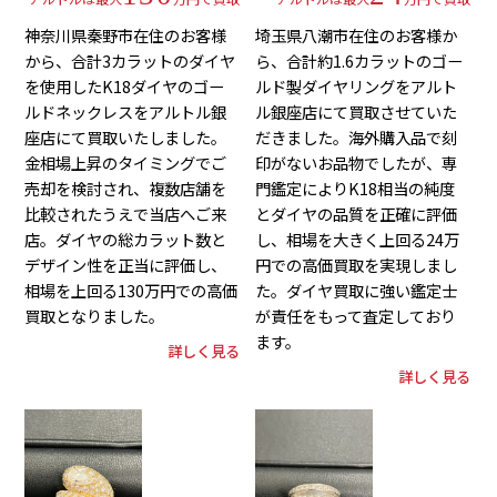
神奈川県秦野市在住のお客様
埼玉県八潮市在住のお客様か
から、合計3カラットのダイヤ
ら、合計約1.6カラットのゴー
を使用したK18ダイヤのゴー
ルド製ダイヤリングをアルト
ルドネックレスをアルトル銀
ル銀座店にて買取させていた
座店にて買取いたしました。
だきました。海外購入品で刻
金相場上昇のタイミングでご
印がないお品物でしたが、専
売却を検討され、複数店舗を
門鑑定によりK18相当の純度
比較されたうえで当店へご来
とダイヤの品質を正確に評価
店。ダイヤの総カラット数と
し、相場を大きく上回る24万
デザイン性を正当に評価し、
円での高価買取を実現しまし
相場を上回る130万円での高価
た。ダイヤ買取に強い鑑定士
買取となりました。
が責任をもって査定しており
ます。
詳しく見る
詳しく見る