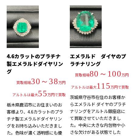
4.6カラットのプラチナ
エメラルド ダイヤのプ
製エメラルドダイヤリン
ラチナリング
グ
80～100
買取相場
万円
30～38
買取相場
万円
115
アルトルは最大
万円で買取
55
アルトルは最大
万円で買取
茨城県守谷市在住のお客様か
らエメラルド ダイヤのプラチ
栃木県鹿沼市にお住まいのお
ナリングをアルトル銀座店に
客様より、4.6カラットのプラ
て買取させていただきまし
チナ製エメラルドダイヤリン
た。中央に大きな内包物や小
グをお持ち込みいただきまし
さな欠けがある状態でした
た。色味が濃く透明感にも優