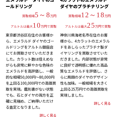
ールドリング
ダイヤのプラチナリング
5～8
12～18
買取相場
万円
買取相場
万円
10
25
アルトルは最大
万円で買取
アルトルは最大
万円で買取
東京都渋谷区在住のお客様か
神奈川県海老名市在住のお客
ら、エメラルド ダイヤのゴー
様から、4カラットのエメラル
ルドリングをアルトル銀座店
ドをあしらったプラチナ製ダ
にてお買取させていただきま
イヤリングを買取させていた
した。カラット数は控えめな
だきました。内部状態が非常
がらも非常に鮮やかな色味の
に良好で透明感に優れた高品
エメラルドを高評価し、一般
質なエメラルドを評価し、さ
的な相場50,000円～80,000円
らに周囲のダイヤのデザイン
を上回る100,000円での高価買
性も加味。一般相場を大きく
取を実現。鑑別書がない状態
上回る25万円での高価買取を
でも、石とダイヤの両方を正
実現しました。
確に見極め、ご納得いただけ
詳しく見る
る査定となりました。
詳しく見る