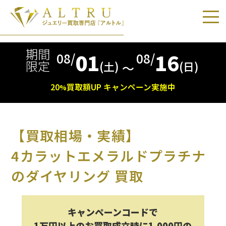
期間
01
16
08/
08/
限定
(土)
(日)
〜
20
買取額
UP
キャンペーン実施中
%
【買取相場・実績】
4カラットエメラルドプラチナ
のダイヤリング 買取
キャンペーンコードで
1万円以上のお買取成立時に1,000円の