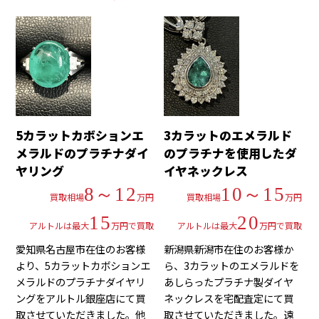
5カラットカボションエ
3カラットのエメラルド
メラルドのプラチナダイ
のプラチナを使用したダ
ヤリング
イヤネックレス
8～12
10～15
買取相場
万円
買取相場
万円
15
20
アルトルは最大
万円で買取
アルトルは最大
万円で買取
愛知県名古屋市在住のお客様
新潟県新潟市在住のお客様か
より、5カラットカボションエ
ら、3カラットのエメラルドを
メラルドのプラチナダイヤリ
あしらったプラチナ製ダイヤ
ングをアルトル銀座店にて買
ネックレスを宅配査定にて買
取させていただきました。他
取させていただきました。遠