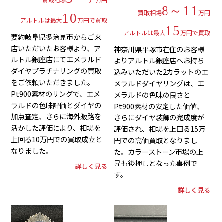
買取相場
万円
8～11
買取相場
万円
10
アルトルは最大
万円で買取
15
アルトルは最大
万円で買取
要約岐阜県多治見市からご来
店いただいたお客様より、ア
神奈川県平塚市在住のお客様
ルトル銀座店にてエメラルド
よりアルトル銀座店へお持ち
ダイヤプラチナリングの買取
込みいただいた2カラットのエ
をご依頼いただきました。
メラルドダイヤリングは、エ
Pt900素材のリングで、エメ
メラルドの色味の良さと
ラルドの色味評価とダイヤの
Pt900素材の安定した価値、
加点査定、さらに海外販路を
さらにダイヤ装飾の完成度が
活かした評価により、相場を
評価され、相場を上回る15万
上回る10万円での買取成立と
円での高価買取となりまし
なりました。
た。カラーストーン市場の上
昇も後押しとなった事例で
詳しく見る
す。
詳しく見る