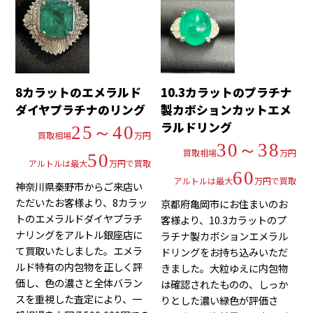
8カラットのエメラルド
10.3カラットのプラチナ
ダイヤプラチナのリング
製カボションカットエメ
ラルドリング
25～40
買取相場
万円
30～38
買取相場
万円
50
アルトルは最大
万円で買取
60
アルトルは最大
万円で買取
神奈川県秦野市からご来店い
ただいたお客様より、8カラッ
京都府亀岡市にお住まいのお
トのエメラルドダイヤプラチ
客様より、10.3カラットのプ
ナリングをアルトル銀座店に
ラチナ製カボションエメラル
て買取いたしました。エメラ
ドリングをお持ち込みいただ
ルド特有の内包物を正しく評
きました。大粒ゆえに内包物
価し、色の濃さと全体バラン
は確認されたものの、しっか
スを重視した査定により、一
りとした濃い緑色が評価さ