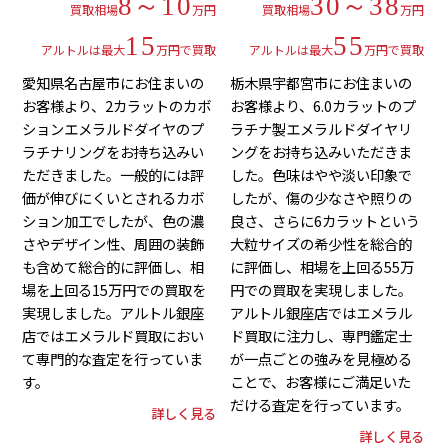
8～10
30～38
買取相場
万円
買取相場
万円
15
55
アルトルは最大
万円で買取
アルトルは最大
万円で買取
愛知県名古屋市にお住まいの
栃木県宇都宮市にお住まいの
お客様より、2カラットのカボ
お客様より、6.0カラットのプ
ションエメラルドダイヤのプ
ラチナ製エメラルドダイヤリ
ラチナリングをお持ち込みい
ングをお持ち込みいただきま
ただきました。一般的には評
した。色味はやや淡い印象で
価が伸びにくいとされるカボ
したが、傷の少なさや照りの
ション加工でしたが、色の濃
良さ、さらに6カラットという
さやデザイン性、周囲の装飾
大粒サイズの希少性を総合的
も含めて総合的に評価し、相
に評価し、相場を上回る55万
場を上回る15万円での買取を
円での買取を実現しました。
実現しました。アルトル銀座
アルトル銀座店ではエメラル
店ではエメラルド買取におい
ド買取に注力し、専門鑑定士
て専門的な査定を行っていま
が一点ごとの強みを見極める
す。
ことで、お客様にご満足いた
だける査定を行っています。
詳しく見る
詳しく見る