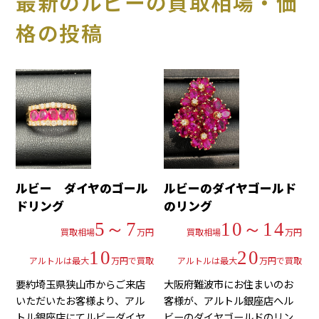
最新のルビーの買取相場・価
格の投稿
ルビー ダイヤのゴール
ルビーのダイヤゴールド
ドリング
のリング
5～7
10～14
買取相場
万円
買取相場
万円
10
20
アルトルは最大
万円で買取
アルトルは最大
万円で買取
要約埼玉県狭山市からご来店
大阪府難波市にお住まいのお
いただいたお客様より、アル
客様が、アルトル銀座店へル
トル銀座店にてルビーダイヤ
ビーのダイヤゴールドのリン