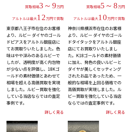
3～9
5～8
買取相場
万円
買取相場
万円
12
10
アルトルは最大
万円で買取
アルトルは最大
万円で買取
東京都八王子市在住のお客様
神奈川県横浜市在住のお客様
より、ルビー ダイヤのゴール
より、ルビー ダイヤのゴール
ドピアスをアルトル銀座店に
ドタイタックをアルトル銀座
てお買取りいたしました。色
店にてお買取りいたしまし
味はやや深みのあるルビーで
た。K18ゴールドの素材価値
したが、透明度が高く内包物
に加え、発色の良いルビーと
が少ない点を評価し、18Kゴ
ダイヤが美しくセッティング
ールドの素材価値とあわせて
されたお品であったため、一
相場を超える高価買取を実現
般的な相場を上回る価格での
しました。ルビー買取を強化
高価買取が実現しました。ル
している当店ならではの査定
ビー買取を強化している当店
事例です。
ならではの査定事例です。
詳しく見る
詳しく見る