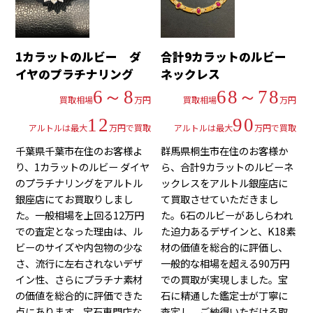
1カラットのルビー ダ
合計9カラットのルビー
イヤのプラチナリング
ネックレス
6～8
68～78
買取相場
万円
買取相場
万円
12
90
アルトルは最大
万円で買取
アルトルは最大
万円で買取
千葉県千葉市在住のお客様よ
群馬県桐生市在住のお客様か
り、1カラットのルビー ダイヤ
ら、合計9カラットのルビーネ
のプラチナリングをアルトル
ックレスをアルトル銀座店に
銀座店にてお買取りしまし
て買取させていただきまし
た。一般相場を上回る12万円
た。6石のルビーがあしらわれ
での査定となった理由は、ル
た迫力あるデザインと、K18素
ビーのサイズや内包物の少な
材の価値を総合的に評価し、
さ、流行に左右されないデザ
一般的な相場を超える90万円
イン性、さらにプラチナ素材
での買取が実現しました。宝
の価値を総合的に評価できた
石に精通した鑑定士が丁寧に
点にあります。宝石専門店な
査定し、ご納得いただける取