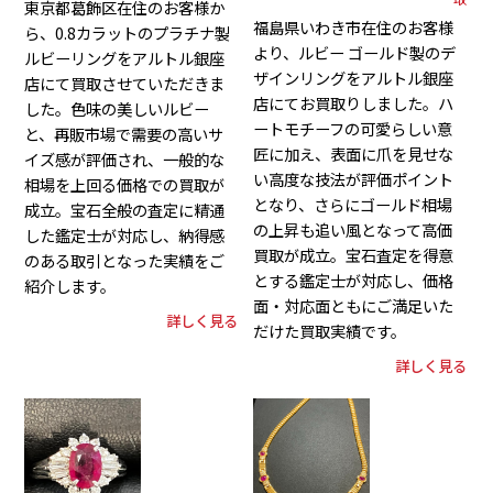
東京都葛飾区在住のお客様か
福島県いわき市在住のお客様
ら、0.8カラットのプラチナ製
より、ルビー ゴールド製のデ
ルビーリングをアルトル銀座
ザインリングをアルトル銀座
店にて買取させていただきま
店にてお買取りしました。ハ
した。色味の美しいルビー
ートモチーフの可愛らしい意
と、再販市場で需要の高いサ
匠に加え、表面に爪を見せな
イズ感が評価され、一般的な
い高度な技法が評価ポイント
相場を上回る価格での買取が
となり、さらにゴールド相場
成立。宝石全般の査定に精通
の上昇も追い風となって高価
した鑑定士が対応し、納得感
買取が成立。宝石査定を得意
のある取引となった実績をご
とする鑑定士が対応し、価格
紹介します。
面・対応面ともにご満足いた
詳しく見る
だけた買取実績です。
詳しく見る