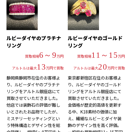
ルビーダイヤのプラチナ
ルビーダイヤのゴールド
リング
リング
6～9
11～15
買取相場
万円
買取相場
万円
13
20
アルトルは最大
万円で買取
アルトルは最大
万円で買取
静岡県静岡市在住のお客様よ
東京都新宿区在住のお客様よ
り、ルビーダイヤのプラチナ
り、ルビーダイヤのゴールド
リングをアルトル銀座店にて
リングをアルトル銀座店にて
買取させていただきました。
買取させていただきました。
他店では装飾石の評価が難し
金価格が歴史的高値を更新す
いとされたお品物でしたが、
る中、K18素材の価値に加
ミステリーセッティングとい
え、繊細なルビーとダイヤ装
う特殊構造とデザイン性を総
飾のデザイン性を高く評価。
合評価し、相場6～9万円を上
一般的な買取相場11～15万円