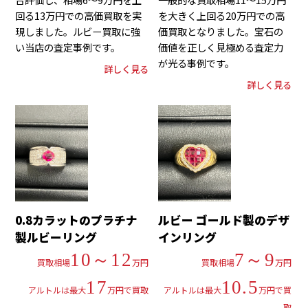
回る13万円での高価買取を実
を大きく上回る20万円での高
現しました。ルビー買取に強
価買取となりました。宝石の
い当店の査定事例です。
価値を正しく見極める査定力
が光る事例です。
詳しく見る
詳しく見る
0.8カラットのプラチナ
ルビー ゴールド製のデザ
製ルビーリング
インリング
10～12
7～9
買取相場
万円
買取相場
万円
17
10.5
アルトルは最大
万円で買取
アルトルは最大
万円で買
取