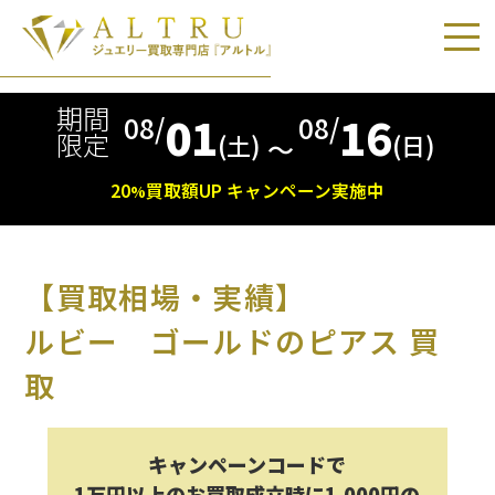
期間
01
16
08/
08/
限定
(土)
(日)
〜
20
買取額
UP
キャンペーン実施中
%
【買取相場・実績】
ルビー ゴールドのピアス 買
取
キャンペーンコードで
1万円以上のお買取成立時に1,000円の