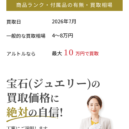
商品ランク・付属品の有無・買取相場
2026年7月
買取日
4～8万円
一般的な買取相場
10
最大
万円で買取
アルトルなら
宝石(ジュエリー)
の
買取価格
に
絶対
自信!
の
丁寧にご説明します