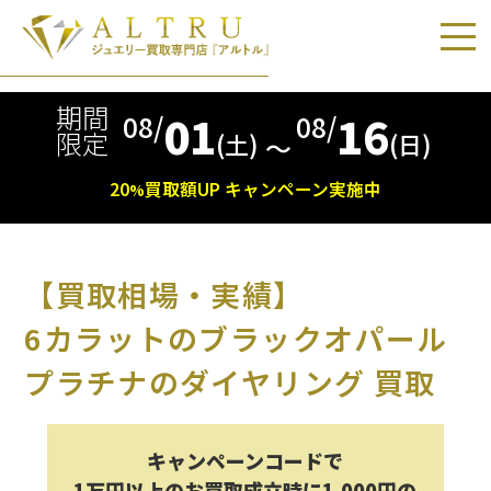
期間
01
16
08/
08/
限定
(土)
(日)
〜
20
買取額
UP
キャンペーン実施中
%
【買取相場・実績】
6カラットのブラックオパール
プラチナのダイヤリング 買取
キャンペーンコードで
1万円以上のお買取成立時に1,000円の