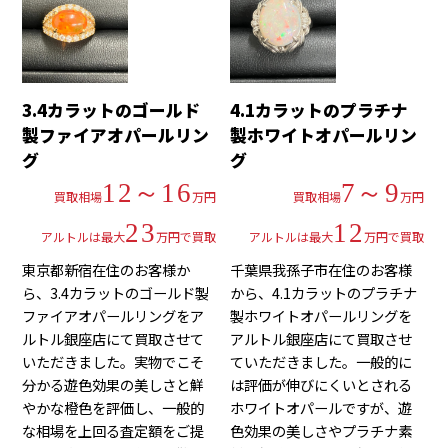
3.4カラットのゴールド
4.1カラットのプラチナ
製ファイアオパールリン
製ホワイトオパールリン
グ
グ
12～16
7～9
買取相場
万円
買取相場
万円
23
12
アルトルは最大
万円で買取
アルトルは最大
万円で買取
東京都新宿在住のお客様か
千葉県我孫子市在住のお客様
ら、3.4カラットのゴールド製
から、4.1カラットのプラチナ
ファイアオパールリングをア
製ホワイトオパールリングを
ルトル銀座店にて買取させて
アルトル銀座店にて買取させ
いただきました。実物でこそ
ていただきました。一般的に
分かる遊色効果の美しさと鮮
は評価が伸びにくいとされる
やかな橙色を評価し、一般的
ホワイトオパールですが、遊
な相場を上回る査定額をご提
色効果の美しさやプラチナ素