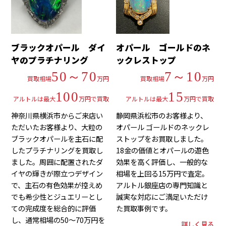
ブラックオパール ダイ
オパール ゴールドのネ
ヤのプラチナリング
ックレストップ
50～70
7～10
買取相場
万円
買取相場
万円
100
15
アルトルは最大
万円で買取
アルトルは最大
万円で買取
神奈川県横浜市からご来店い
静岡県浜松市のお客様より、
ただいたお客様より、大粒の
オパール ゴールドのネックレ
ブラックオパールを主石に配
ストップをお買取しました。
したプラチナリングを買取し
18金の価値とオパールの遊色
ました。周囲に配置されたダ
効果を高く評価し、一般的な
イヤの輝きが際立つデザイン
相場を上回る15万円で査定。
で、主石の有色効果が控えめ
アルトル銀座店の専門知識と
でも希少性とジュエリーとし
誠実な対応にご満足いただけ
ての完成度を総合的に評価
た買取事例です。
し、通常相場の50〜70万円を
詳しく見る