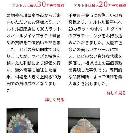
30
20
アルトルは最大
万円で買取
アルトルは最大
万円で買取
要約神奈川県秦野市からご来
千葉県千葉市にお住まいのお
店いただいたお客様より、ア
客様より、アルトル銀座店へ
ルトル銀座店にて30カラット
20カラットのオパールダイヤ
オパールダイヤプラチナ帯留
のプラチナリングをお持ち込
めの買取をご依頼いただきま
みいただきました。大粒で色
した。ヒビの多い個体ではあ
合いの美しいオパールに加
りましたが、サイズと特性を
え、ヒビのない良好な状態を
踏まえた判断により評価を行
評価し、相場以上の高価買取
い、海外需要も加味した結
を実現した事例です。専門的
果、相場を大きく上回る30万
な品質判断によって価値を最
円での買取成立となりまし
大限引き出しました。
た。
詳しく見る
詳しく見る