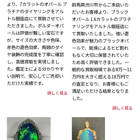
より、7カラットのオパール プ
群馬県渋川市からご来店いた
ラチナのダイヤリングをアル
だいたお客様より、ブラック
トル銀座店にて買取させてい
オパール 1.6カラットのプラチ
ただきました。ボルダーオパ
ナリングをアルトル銀座店に
ールは評価が難しい宝石です
て買取いたしました。強い遊
が、サイズの大きさや色味、
色効果が魅力のブラックオパ
赤色の遊色効果、周囲のダイ
ールで、乾燥によるヒビ割れ
ヤ装飾の完成度を丁寧に確認
もなく大切に保管されていた
し、高価買取を実現しまし
ため高く評価できました。一
た。鑑定士による分かりやす
般的な買取相場である8万〜11
い説明で、安心してご売却い
万円を大きく超える18万円で
ただけた実績です。
の査定となり、お客様にもご
満足いただける結果となりま
詳しく見る
した。
詳しく見る