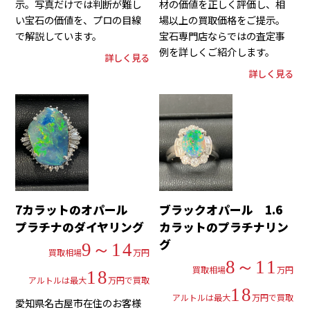
示。写真だけでは判断が難し
材の価値を正しく評価し、相
い宝石の価値を、プロの目線
場以上の買取価格をご提示。
で解説しています。
宝石専門店ならではの査定事
例を詳しくご紹介します。
詳しく見る
詳しく見る
7カラットのオパール
ブラックオパール 1.6
プラチナのダイヤリング
カラットのプラチナリン
グ
9～14
買取相場
万円
8～11
買取相場
万円
18
アルトルは最大
万円で買取
18
アルトルは最大
万円で買取
愛知県名古屋市在住のお客様