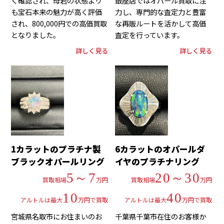
く確認され、母岩の状態より
銀座店ではオパール買取に注
も宝石本来の魅力が高く評価
力し、専門的な査定力と豊富
され、800,000円での高価買取
な再販ルートを活かして高価
となりました。
査定を行っています。
詳しく見る
詳しく見る
1カラットのプラチナ製
6カラットのオパールダ
ブラックオパールリング
イヤのプラチナリング
5～7
20～30
買取相場
万円
買取相場
万円
10
40
アルトルは最大
万円で買取
アルトルは最大
万円で買取
宮城県名取市にお住まいのお
千葉県千葉市在住のお客様か