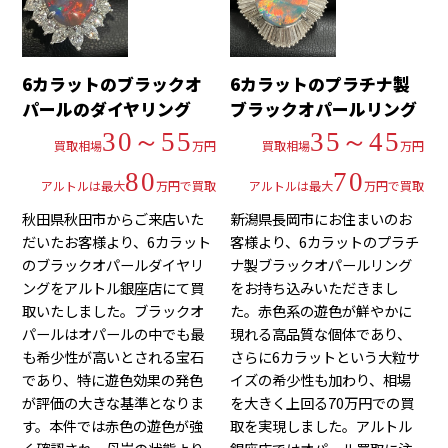
6カラットのブラックオ
6カラットのプラチナ製
パールのダイヤリング
ブラックオパールリング
30～55
35～45
買取相場
万円
買取相場
万円
80
70
アルトルは最大
万円で買取
アルトルは最大
万円で買取
秋田県秋田市からご来店いた
新潟県長岡市にお住まいのお
だいたお客様より、6カラット
客様より、6カラットのプラチ
のブラックオパールダイヤリ
ナ製ブラックオパールリング
ングをアルトル銀座店にて買
をお持ち込みいただきまし
取いたしました。ブラックオ
た。赤色系の遊色が鮮やかに
パールはオパールの中でも最
現れる高品質な個体であり、
も希少性が高いとされる宝石
さらに6カラットという大粒サ
であり、特に遊色効果の発色
イズの希少性も加わり、相場
が評価の大きな基準となりま
を大きく上回る70万円での買
す。本件では赤色の遊色が強
取を実現しました。アルトル